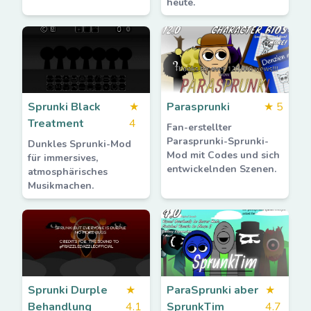
heute.
Sprunki Black
★
Parasprunki
★
5
Treatment
4
Fan-erstellter
Parasprunki-Sprunki-
Dunkles Sprunki-Mod
Mod mit Codes und sich
für immersives,
entwickelnden Szenen.
atmosphärisches
Musikmachen.
Sprunki Durple
★
ParaSprunki aber
★
Behandlung
4.1
SprunkTim
4.7