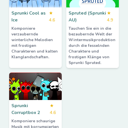
Sprunki Cool as
★
Spruted (Sprunki
★
Ice
4.6
AU)
4.9
Komponiere
Tauchen Sie ein in die
verzaubernde
bezaubernde Welt der
winterliche Melodien
Wintermusikproduktion
mit frostigen
durch die fesselnden
Charakteren und kalten
Charaktere und
Klanglandschaften.
frostigen Klänge von
Sprunki Spruted.
Sprunki
★
Corruptbox 2
4.6
Komponiere schaurige
Musik mit korrumpierten