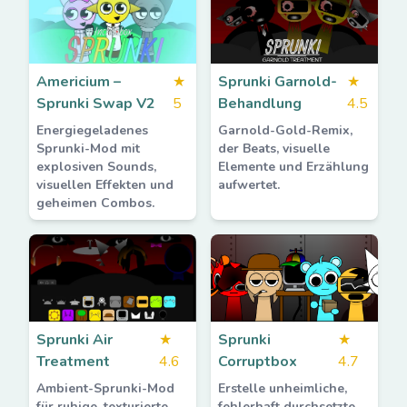
Americium –
★
Sprunki Garnold-
★
Sprunki Swap V2
5
Behandlung
4.5
Energiegeladenes
Garnold-Gold-Remix,
Sprunki-Mod mit
der Beats, visuelle
explosiven Sounds,
Elemente und Erzählung
visuellen Effekten und
aufwertet.
geheimen Combos.
Sprunki Air
★
Sprunki
★
Treatment
4.6
Corruptbox
4.7
Ambient-Sprunki-Mod
Erstelle unheimliche,
für ruhige, texturierte
fehlerhaft durchsetzte