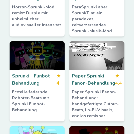
Horror-Sprunki-Mod
ParaSprunki aber
remixt Durple mit
SprunkTim: ein
unheimlicher
paradoxes,
audiovisueller Intensität.
zeitverzerrendes
Sprunki-Musik-Mod
Sprunki - Funbot-
★
Paper Sprunki -
★
Behandlung
4
Fanon-Behandlung
4.4
Erstelle federnde
Paper Sprunki Fanon-
Roboter-Beats mit
Behandlung:
Sprunki Funbot-
handgefertigte Cutout-
Behandlung.
Beats, Lo-Fi-Visuals,
endlos remixbar.