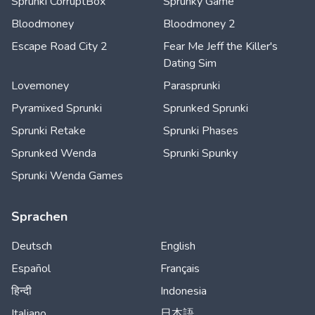
Sprunki CorruptBox
Sprunky Game
Bloodmoney
Bloodmoney 2
Escape Road City 2
Fear Me Jeff the Killer's
Dating Sim
Lovemoney
Parasprunki
Pyramixed Sprunki
Sprunked Sprunki
Sprunki Retake
Sprunki Phases
Sprunked Wenda
Sprunki Spunky
Sprunki Wenda Games
Sprachen
Deutsch
English
Español
Français
हिन्दी
Indonesia
Italiano
日本語