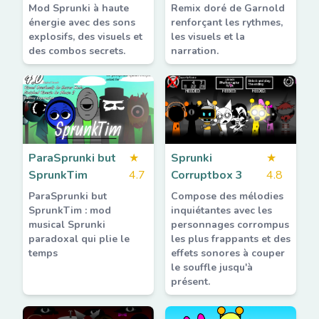
Mod Sprunki à haute
Remix doré de Garnold
énergie avec des sons
renforçant les rythmes,
explosifs, des visuels et
les visuels et la
des combos secrets.
narration.
ParaSprunki but
★
Sprunki
★
SprunkTim
4.7
Corruptbox 3
4.8
ParaSprunki but
Compose des mélodies
SprunkTim : mod
inquiétantes avec les
musical Sprunki
personnages corrompus
paradoxal qui plie le
les plus frappants et des
temps
effets sonores à couper
le souffle jusqu'à
présent.