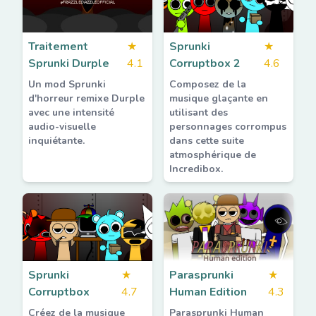
Traitement
★
Sprunki
★
Sprunki Durple
4.1
Corruptbox 2
4.6
Un mod Sprunki
Composez de la
d'horreur remixe Durple
musique glaçante en
avec une intensité
utilisant des
audio-visuelle
personnages corrompus
inquiétante.
dans cette suite
atmosphérique de
Incredibox.
Sprunki
★
Parasprunki
★
Corruptbox
4.7
Human Edition
4.3
Créez de la musique
Parasprunki Human