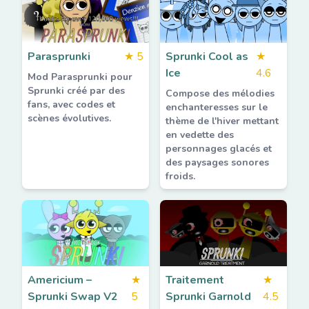
Parasprunki
★
5
Sprunki Cool as
★
Ice
4.6
Mod Parasprunki pour
Sprunki créé par des
Compose des mélodies
fans, avec codes et
enchanteresses sur le
scènes évolutives.
thème de l'hiver mettant
en vedette des
personnages glacés et
des paysages sonores
froids.
Americium –
★
Traitement
★
Sprunki Swap V2
5
Sprunki Garnold
4.5