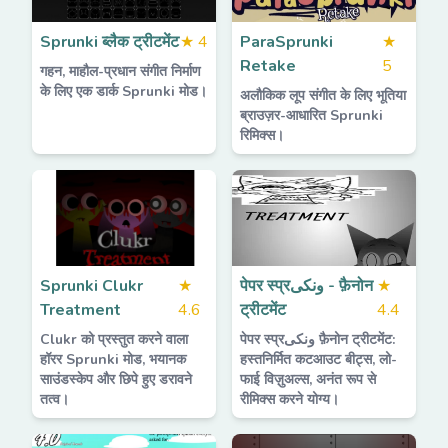
Sprunki ब्लैक ट्रीटमेंट
★
4
ParaSprunki
★
Retake
5
गहन, माहौल-प्रधान संगीत निर्माण
के लिए एक डार्क Sprunki मोड।
अलौकिक लूप संगीत के लिए भूतिया
ब्राउज़र-आधारित Sprunki
रिमिक्स।
Sprunki Clukr
★
पेपर स्प्रونکی - फ़ैनोन
★
Treatment
4.6
ट्रीटमेंट
4.4
Clukr को प्रस्तुत करने वाला
पेपर स्प्रونکی फ़ैनोन ट्रीटमेंट:
हॉरर Sprunki मोड, भयानक
हस्तनिर्मित कटआउट बीट्स, लो-
साउंडस्केप और छिपे हुए डरावने
फाई विज़ुअल्स, अनंत रूप से
तत्व।
रीमिक्स करने योग्य।