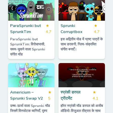
ParaSprunki but
★
Sprunki
★
SprunkTim
4.7
Corruptbox
4.7
ParaSprunki but
इस अद्वितीय मोड में भ्रष्ट पात्रों के
SprunkTim: विरोधाभासी,
साथ डरावनी, ग्लिच-संक्रमित
समय-घुमाने वाला Sprunki
संगीत बनाएँ।
संगीत मॉड
Americium –
★
स्प्रंकी डरपल
★
Sprunki Swap V2
5
ट्रीटमेंट
4.1
उच्च-ऊर्जा वाला Sprunki मॉड
हॉरर स्प्रंकी मॉड डरपल को अजीब
जिसमें विस्फोटक ध्वनियाँ, दृश्य
ऑडियो-विजुअल तीव्रता के साथ