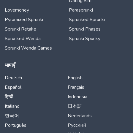
Dating Sim
Lovemoney
Parasprunki
Pyramixed Sprunki
Sprunked Sprunki
Sprunki Retake
Sprunki Phases
Sprunked Wenda
Sprunki Spunky
Sprunki Wenda Games
भाषाएँ
Deutsch
English
Español
Français
हिन्दी
Indonesia
Italiano
日本語
한국어
Nederlands
Português
Русский