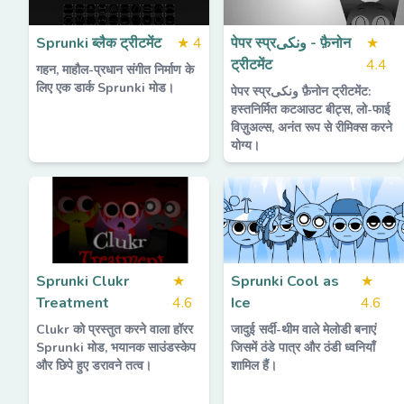
Sprunki ब्लैक ट्रीटमेंट
★
4
पेपर स्प्रونکی - फ़ैनोन
★
ट्रीटमेंट
4.4
गहन, माहौल-प्रधान संगीत निर्माण के
लिए एक डार्क Sprunki मोड।
पेपर स्प्रونکی फ़ैनोन ट्रीटमेंट:
हस्तनिर्मित कटआउट बीट्स, लो-फाई
विज़ुअल्स, अनंत रूप से रीमिक्स करने
योग्य।
Sprunki Clukr
★
Sprunki Cool as
★
Treatment
4.6
Ice
4.6
Clukr को प्रस्तुत करने वाला हॉरर
जादुई सर्दी-थीम वाले मेलोडी बनाएं
Sprunki मोड, भयानक साउंडस्केप
जिसमें ठंडे पात्र और ठंडी ध्वनियाँ
और छिपे हुए डरावने तत्व।
शामिल हैं।