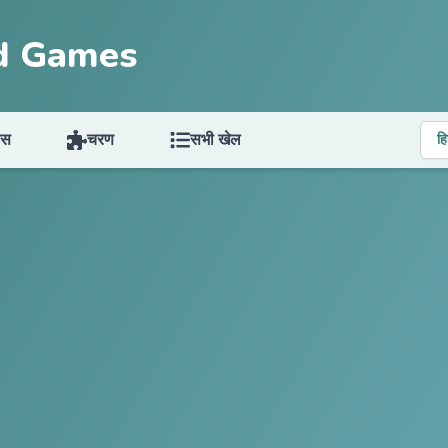
d Games
्स
चरण
सभी खेल
हि