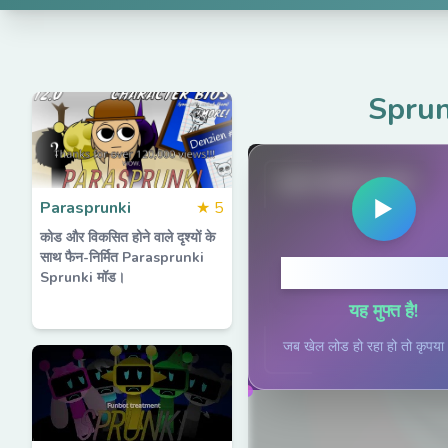
Sprun
spruted.com
▶
Parasprunki
★
5
कोड और विकसित होने वाले दृश्यों के
साथ फैन-निर्मित Parasprunki
खेलने के लिए क्लिक
Sprunki मॉड।
यह मुफ्त है!
जब खेल लोड हो रहा हो तो कृपया धै