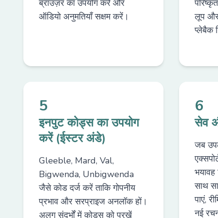
ब्राउज़र का उपयोग करें और
परिष्कृत
ऑडियो अनुमतियाँ सक्षम करें।
लूप और 
प्लेबैक
5
6
इनपुट कोड्स का उपयोग
सेव औ
करें (ईस्टर अंडे)
जब उपल
एक्सपोर
Gleeble, Mard, Val,
भयावह 
Bigwenda, Unbigwenda
साथ साझ
जैसे कोड दर्ज करें ताकि गोपनीय
पाएं, र
प्रभाव और सरप्राइज अनलॉक हों।
नई रचन
अलग संदर्भों में कोड्स को परखें