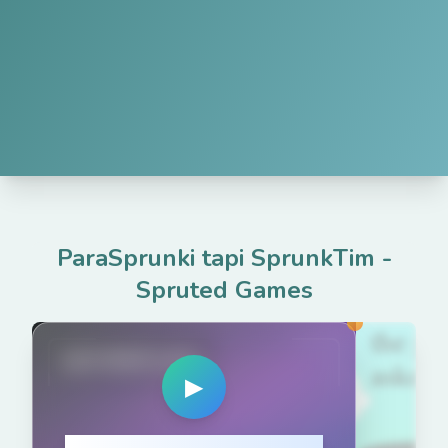
ParaSprunki tapi SprunkTim
-
Spruted Games
spruted.com
▶