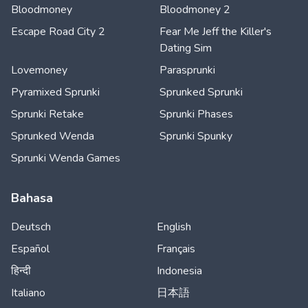
Bloodmoney
Bloodmoney 2
Escape Road City 2
Fear Me Jeff the Killer's
Dating Sim
Lovemoney
Parasprunki
Pyramixed Sprunki
Sprunked Sprunki
Sprunki Retake
Sprunki Phases
Sprunked Wenda
Sprunki Spunky
Sprunki Wenda Games
Bahasa
Deutsch
English
Español
Français
हिन्दी
Indonesia
Italiano
日本語