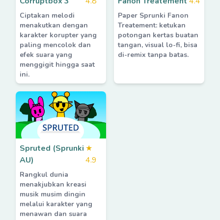
Corruptbox 3
4.8
Fanon Treatement
4.4
Ciptakan melodi
Paper Sprunki Fanon
menakutkan dengan
Treatement: ketukan
karakter korupter yang
potongan kertas buatan
paling mencolok dan
tangan, visual lo-fi, bisa
efek suara yang
di-remix tanpa batas.
menggigit hingga saat
ini.
Spruted (Sprunki
★
AU)
4.9
Rangkul dunia
menakjubkan kreasi
musik musim dingin
melalui karakter yang
menawan dan suara