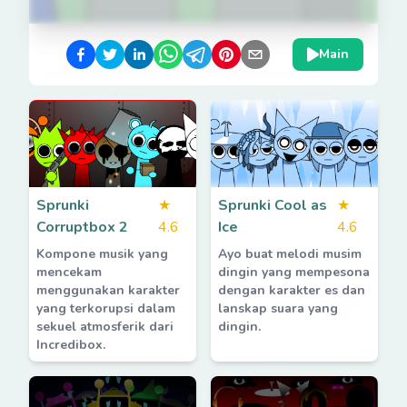
Main
Sprunki
★
Sprunki Cool as
★
Corruptbox 2
4.6
Ice
4.6
Kompone musik yang
Ayo buat melodi musim
mencekam
dingin yang mempesona
menggunakan karakter
dengan karakter es dan
yang terkorupsi dalam
lanskap suara yang
sekuel atmosferik dari
dingin.
Incredibox.