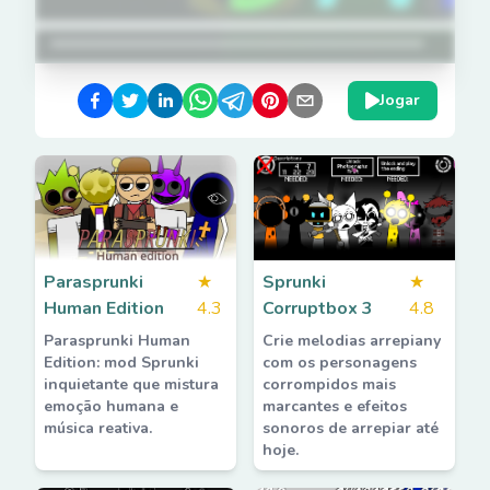
Jogar
Parasprunki
★
Sprunki
★
Human Edition
4.3
Corruptbox 3
4.8
Parasprunki Human
Crie melodias arrepiany
Edition: mod Sprunki
com os personagens
inquietante que mistura
corrompidos mais
emoção humana e
marcantes e efeitos
música reativa.
sonoros de arrepiar até
hoje.