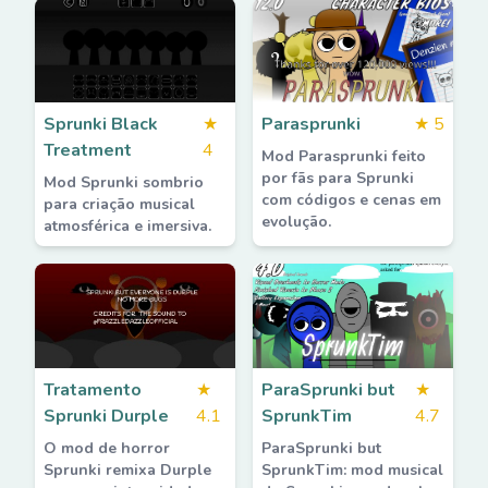
Sprunki Black
★
Parasprunki
★
5
Treatment
4
Mod Parasprunki feito
por fãs para Sprunki
Mod Sprunki sombrio
com códigos e cenas em
para criação musical
evolução.
atmosférica e imersiva.
Tratamento
★
ParaSprunki but
★
Sprunki Durple
4.1
SprunkTim
4.7
O mod de horror
ParaSprunki but
Sprunki remixa Durple
SprunkTim: mod musical