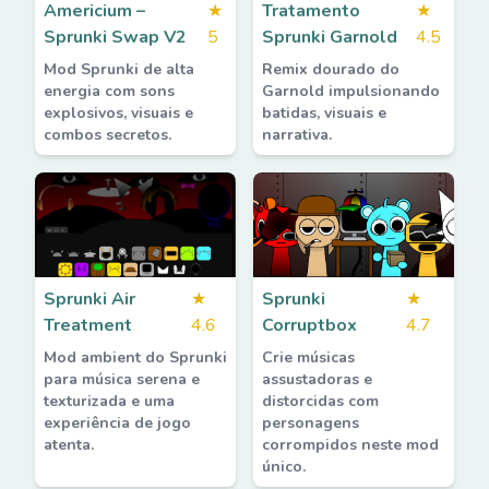
Americium –
★
Tratamento
★
Sprunki Swap V2
5
Sprunki Garnold
4.5
Mod Sprunki de alta
Remix dourado do
energia com sons
Garnold impulsionando
explosivos, visuais e
batidas, visuais e
combos secretos.
narrativa.
Sprunki Air
★
Sprunki
★
Treatment
4.6
Corruptbox
4.7
Mod ambient do Sprunki
Crie músicas
para música serena e
assustadoras e
texturizada e uma
distorcidas com
experiência de jogo
personagens
atenta.
corrompidos neste mod
único.