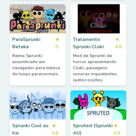
ParaSprunki
★
Tratamento
★
Retake
5
Sprunki Clukr
4.6
Remix Sprunki
Mod de Sprunki de
assombrado em
horror apresentando
navegador para música
Clukr, paisagens
de loops paranormais.
sonoras inquietantes,
sustos ocultos.
Sprunki Cool as
★
Spruted (Sprunki
★
Ice
4.6
AU)
4.9