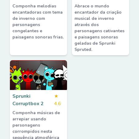
Componha melodias
Abrace o mundo
encantadoras com tema
encantador da criação
de inverno com
musical de inverno
personagens
através dos
congelantes e
personagens cativantes
paisagens sonoras frias.
e paisagens sonoras
geladas de Sprunki
Spruted.
Sprunki
★
Corruptbox 2
4.6
Componha músicas de
arrepiar usando
personagens
corrompidos nesta
sequência atmosférica