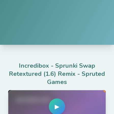
Incredibox - Sprunki Swap
Retextured (1.6) Remix
-
Spruted
Games
spruted.com
▶