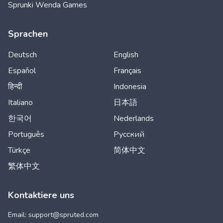
Sprunki Wenda Games
Sprachen
Deutsch
English
Español
Français
हिन्दी
Indonesia
Italiano
日本語
한국어
Nederlands
Português
Русский
Türkçe
简体中文
繁体中文
Kontaktiere uns
Email: support@
spruted.com