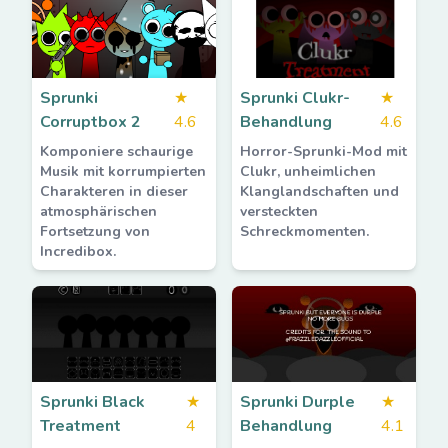
Sprunki
★
Sprunki Clukr-
★
Corruptbox 2
4.6
Behandlung
4.6
Komponiere schaurige
Horror-Sprunki-Mod mit
Musik mit korrumpierten
Clukr, unheimlichen
Charakteren in dieser
Klanglandschaften und
atmosphärischen
versteckten
Fortsetzung von
Schreckmomenten.
Incredibox.
Sprunki Black
★
Sprunki Durple
★
Treatment
4
Behandlung
4.1