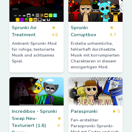
Sprunki Air
★
Sprunki
★
Treatment
4.6
Corruptbox
4.7
Ambient-Sprunki-Mod
Erstelle unheimliche,
für ruhige, texturierte
fehlerhaft durchsetzte
Musik und achtsames
Musik mit korrumpierten
Spiel.
Charakteren in diesem
einzigartigen Mod.
Incredibox - Sprunki
Parasprunki
★
5
Swap Neu-
★
Fan-erstellter
Texturiert (1.6)
4
Parasprunki-Sprunki-
Mod mit Codes und sich