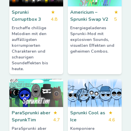
Sprunki
★
Americium –
★
Corruptbox 3
4.8
Sprunki Swap V2
5
Erschaffe chillige
Energiegeladenes
Melodien mit den
Sprunki-Mod mit
auffälligsten
explosiven Sounds,
korrumpierten
visuellen Effekten und
Charakteren und
geheimen Combos.
schaurigen
Soundeffekten bis
heute.
ParaSprunki aber
★
Sprunki Cool as
★
SprunkTim
4.7
Ice
4.6
ParaSprunki aber
Komponiere