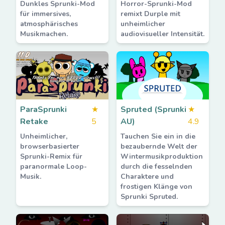
Dunkles Sprunki-Mod
Horror-Sprunki-Mod
für immersives,
remixt Durple mit
atmosphärisches
unheimlicher
Musikmachen.
audiovisueller Intensität.
ParaSprunki
★
Spruted (Sprunki
★
Retake
5
AU)
4.9
Unheimlicher,
Tauchen Sie ein in die
browserbasierter
bezaubernde Welt der
Sprunki-Remix für
Wintermusikproduktion
paranormale Loop-
durch die fesselnden
Musik.
Charaktere und
frostigen Klänge von
Sprunki Spruted.