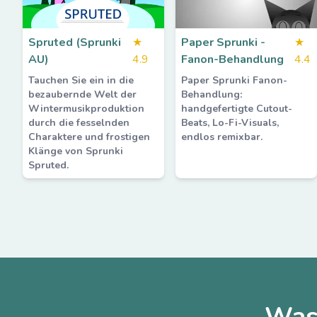
Spruted (Sprunki
★
Paper Sprunki -
★
AU)
4.9
Fanon-Behandlung
4.4
Tauchen Sie ein in die
Paper Sprunki Fanon-
bezaubernde Welt der
Behandlung:
Wintermusikproduktion
handgefertigte Cutout-
durch die fesselnden
Beats, Lo-Fi-Visuals,
Charaktere und frostigen
endlos remixbar.
Klänge von Sprunki
Spruted.
Was