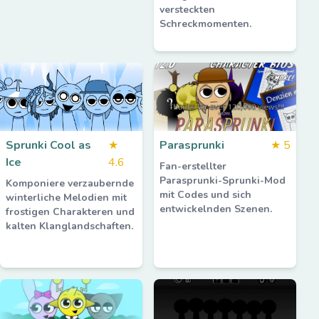
versteckten
Schreckmomenten.
Sprunki Cool as
★
Parasprunki
★
5
Ice
4.6
Fan-erstellter
Parasprunki-Sprunki-Mod
Komponiere verzaubernde
mit Codes und sich
winterliche Melodien mit
entwickelnden Szenen.
frostigen Charakteren und
kalten Klanglandschaften.