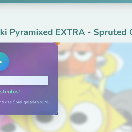
ki Pyramixed EXTRA
-
Spruted
▶
zu spielen
ostenlos!
nd das Spiel geladen wird