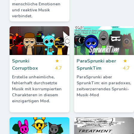
menschliche Emotionen
und reaktive Musik
verbindet.
Sprunki
★
ParaSprunki aber
★
Corruptbox
4.7
SprunkTim
4.7
Erstelle unheimliche,
ParaSprunki aber
fehlerhaft durchsetzte
SprunkTim: ein paradoxes,
Musik mit korrumpierten
zeitverzerrendes Sprunki-
Charakteren in diesem
Musik-Mod
einzigartigen Mod.