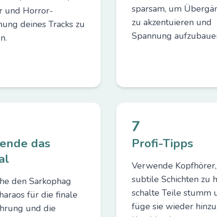
sparsam, um Übergä
r und Horror-
zu akzentuieren und
ung deines Tracks zu
Spannung aufzubaue
n.
7
lende das
Profi-Tipps
al
Verwende Kopfhörer
subtile Schichten zu 
che den Sarkophag
schalte Teile stumm 
araos für die finale
füge sie wieder hinz
hrung und die