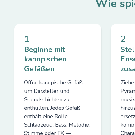
Wie spi
1
2
Beginne mit
Stel
kanopischen
Ens
Gefäßen
zus
Öffne kanopische Gefäße,
Ziehe
um Darsteller und
Pyra
Soundschichten zu
musik
enthüllen. Jedes Gefäß
hinzu
enthält eine Rolle —
erset
Schlagzeug, Bass, Melodie,
komp
Stimme oder FX —
Chara