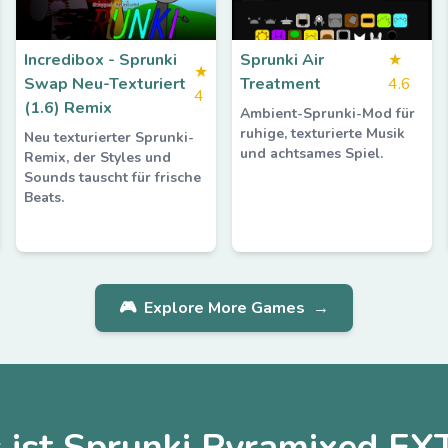
Incredibox - Sprunki
Sprunki Air
★
★
Swap Neu-Texturiert
Treatment
4.6
4
(1.6) Remix
Ambient-Sprunki-Mod für
ruhige, texturierte Musik
Neu texturierter Sprunki-
und achtsames Spiel.
Remix, der Styles und
Sounds tauscht für frische
Beats.
🎮
Explore More Games
→
 ist Sprunki Pyramixed EX