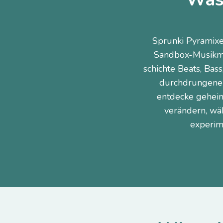
Sprunki Pyramixe
Sandbox-Musikmix
schichte Beats, Bas
durchdrungene 
entdecke geheim
verändern, wäh
experim