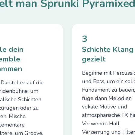
elt man Sprunki Pyramix
3
le dein
Schichte Klang
emble
gezielt
ammen
Beginne mit Percussi
und Bass, um ein soli
 Darsteller auf die
Fundament zu bauen,
midenbühne, um
füge dann Melodien,
alische Schichten
vokale Motive und
zufügen oder zu
atmosphärische FX hi
zen. Mische
Verwende Hall,
lementäre
Verzerrung und Filte
ktere, um Groove,