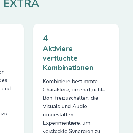
ed EXTRA
4
Aktiviere
verfluchte
Kombinationen
on
des
Kombiniere bestimmte
 und
Charaktere, um verfluchte
Boni freizuschalten, die
Visuals und Audio
nzu.
umgestalten.
Experimentiere, um
r
versteckte Synergien zu