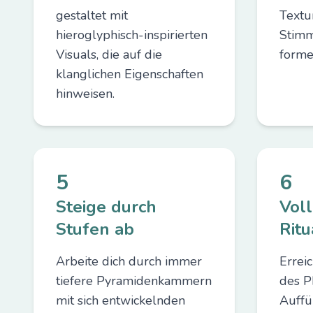
gestaltet mit
Textu
hieroglyphisch-inspirierten
Stimm
Visuals, die auf die
forme
klanglichen Eigenschaften
hinweisen.
5
6
Steige durch
Vol
Stufen ab
Ritu
Arbeite dich durch immer
Errei
tiefere Pyramidenkammern
des Ph
mit sich entwickelnden
Auffü