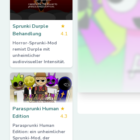
Sprunki Durple
★
Behandlung
4.1
Horror-Sprunki-Mod
remixt Durple mit
unheimlicher
audiovisueller Intensität.
Parasprunki Human
★
Edition
4.3
Parasprunki Human
Edition: ein unheimlicher
Sprunki-Mod, der