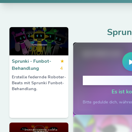
Sprun
spruted.com
Sprunki - Funbot-
★
Behandlung
4
Erstelle federnde Roboter-
Klicke um 
Beats mit Sprunki Funbot-
Behandlung.
Es ist k
Bitte gedulde dich, währe