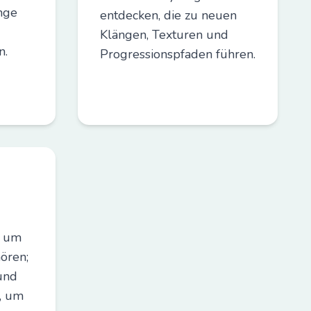
nge
entdecken, die zu neuen
Klängen, Texturen und
n.
Progressionspfaden führen.
, um
hören;
und
u, um