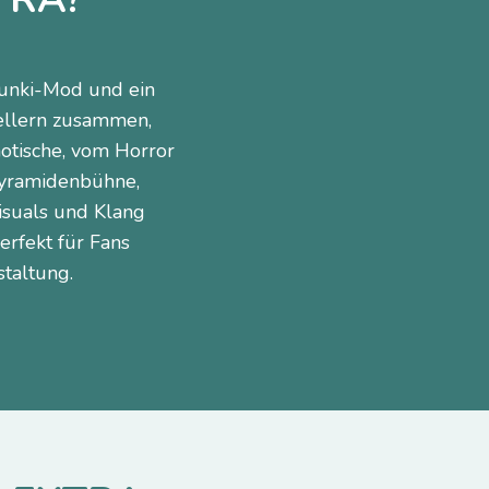
runki-Mod und ein
tellern zusammen,
notische, vom Horror
Pyramidenbühne,
isuals und Klang
erfekt für Fans
taltung.