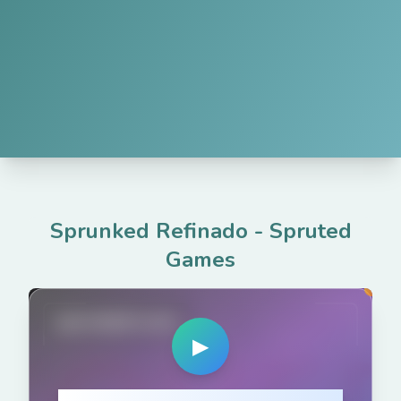
Sprunked Refinado
-
Spruted
Games
spruted.com
▶