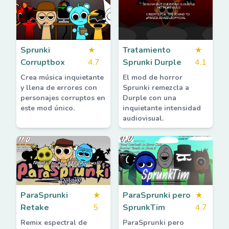
Sprunki
★
Tratamiento
★
Corruptbox
4.7
Sprunki Durple
4.1
Crea música inquietante
El mod de horror
y llena de errores con
Sprunki remezcla a
personajes corruptos en
Durple con una
este mod único.
inquietante intensidad
audiovisual.
ParaSprunki
★
ParaSprunki pero
★
Retake
5
SprunkTim
4.7
Remix espectral de
ParaSprunki pero