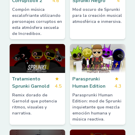
Corruptbox 2
4.6
Sprunki Negro
4
Compón música
Mod oscuro de Sprunki
escalofriante utilizando
para la creación musical
personajes corruptos en
atmosférica e inmersiva.
esta atmósfera secuela
de Incredibox.
Tratamiento
★
Parasprunki
★
Sprunki Garnold
4.5
Human Edition
4.3
Remix dorado de
Parasprunki Human
Garnold que potencia
Edition: mod de Sprunki
ritmos, visuales y
inquietante que mezcla
narrativa.
emoción humana y
música reactiva.