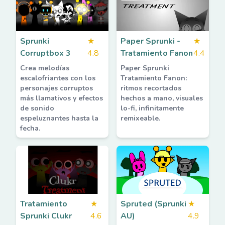
Sprunki
★
Paper Sprunki -
★
Corruptbox 3
4.8
Tratamiento Fanon
4.4
Crea melodías
Paper Sprunki
escalofriantes con los
Tratamiento Fanon:
personajes corruptos
ritmos recortados
más llamativos y efectos
hechos a mano, visuales
de sonido
lo-fi, infinitamente
espeluznantes hasta la
remixeable.
fecha.
Tratamiento
★
Spruted (Sprunki
★
Sprunki Clukr
4.6
AU)
4.9