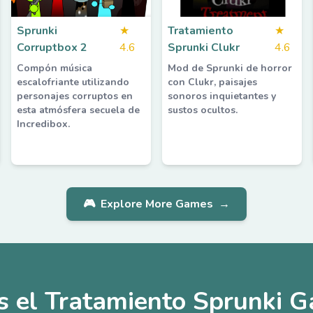
Sprunki
★
Tratamiento
★
Corruptbox 2
4.6
Sprunki Clukr
4.6
Compón música
Mod de Sprunki de horror
escalofriante utilizando
con Clukr, paisajes
personajes corruptos en
sonoros inquietantes y
esta atmósfera secuela de
sustos ocultos.
Incredibox.
🎮
Explore More Games
→
s el Tratamiento Sprunki G