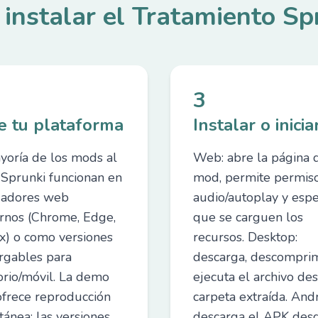
 instalar el Tratamiento Sp
3
e tu plataforma
Instalar o inicia
yoría de los mods al
Web: abre la página 
o Sprunki funcionan en
mod, permite permis
gadores web
audio/autoplay y espe
nos (Chrome, Edge,
que se carguen los
ox) o como versiones
recursos. Desktop:
rgables para
descarga, descompri
torio/móvil. La demo
ejecuta el archivo de
frece reproducción
carpeta extraída. Andr
tánea; las versiones
descarga el APK des