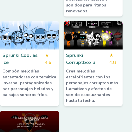
sonidos para ritmos
renovados.
Sprunki Cool as
★
Sprunki
★
Ice
4.6
Corruptbox 3
4.8
Compón melodías
Crea melodías
encantadoras con temática
escalofriantes con los
invernal protagonizadas
personajes corruptos más
por personajes helados y
llamativos y efectos de
paisajes sonoros fríos.
sonido espeluznantes
hasta la fecha.