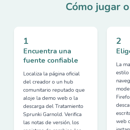
Cómo jugar o
1
2
Encuentra una
Elig
fuente confiable
La ma
estil
Localiza la página oficial
nave
del creador o un hub
moder
comunitario reputado que
Firef
aloje la demo web o la
desca
descarga del Tratamiento
escri
Sprunki Garnold. Verifica
web o
las notas de versión, los
instan