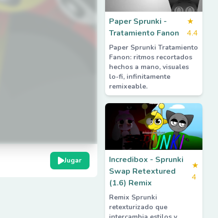
Paper Sprunki -
★
Tratamiento Fanon
4.4
Paper Sprunki Tratamiento
Fanon: ritmos recortados
hechos a mano, visuales
lo-fi, infinitamente
remixeable.
Incredibox - Sprunki
Jugar
★
Swap Retextured
4
(1.6) Remix
Remix Sprunki
retexturizado que
intercambia estilos y