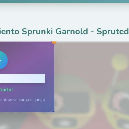
iento Sprunki Garnold
-
Sprute
▶
ara jugar
tuito!
ientras se carga el juego