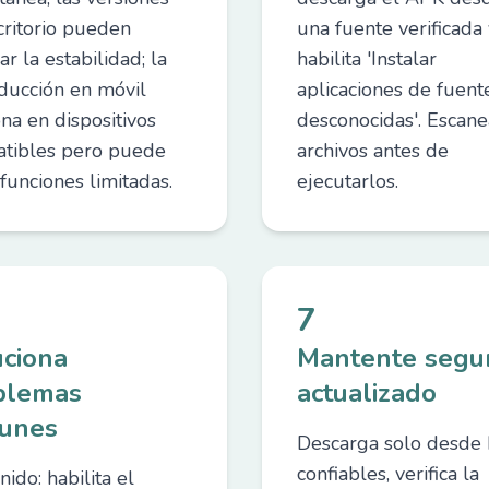
critorio pueden
una fuente verificada 
r la estabilidad; la
habilita 'Instalar
ducción en móvil
aplicaciones de fuent
na en dispositivos
desconocidas'. Escane
tibles pero puede
archivos antes de
funciones limitadas.
ejecutarlos.
7
uciona
Mantente segu
blemas
actualizado
unes
Descarga solo desde 
confiables, verifica la
nido: habilita el