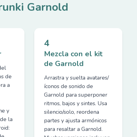
runki Garnold
4
r
Mezcla con el kit
de Garnold
del
os de
Arrastra y suelta avatares/
ra a
íconos de sonido de
Garnold para superponer
ritmos, bajos y sintes. Usa
me y
silencio/solo, reordena
sde la
partes y ajusta armónicos
oid:
para resaltar a Garnold.
de