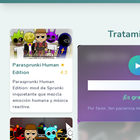
Tratam
spruted.com
Parasprunki Human
★
Edition
4.3
Parasprunki Human
Haz clic p
Edition: mod de Sprunki
inquietante que mezcla
¡Es gra
emoción humana y música
reactiva.
Por favor, ten paciencia m