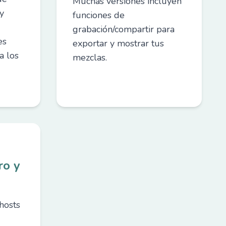
Muchas versiones incluyen
y
funciones de
grabación/compartir para
es
exportar y mostrar tus
a los
mezclas.
ro y
hosts