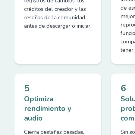
registros de cambios, los
de es
créditos del creador y las
mejora
reseñas de la comunidad
repro
antes de descargar o iniciar.
funcio
compa
tener 
5
6
Optimiza
Sol
rendimiento y
pro
audio
com
Cierra pestañas pesadas,
Sin so