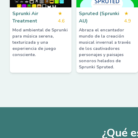
Sprunki Air
★
Spruted (Sprunki
★
Treatment
4.6
AU)
4.9
Mod ambiental de Sprunki
Abraza el encantador
para música serena,
mundo de la creación
texturizada y una
musical invernal a través
experiencia de juego
de los cautivadores
consciente.
personajes y paisajes
sonoros helados de
Sprunki Spruted.
¿Qué e