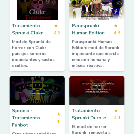
Tratamiento
★
Parasprunki
★
Sprunki Clukr
4.6
Human Edition
4.3
Mod de Sprunki de
Parasprunki Human
horror con Clukr,
Edition: mod de Sprunki
paisajes sonoros
inquietante que mezcla
inquietantes y sustos
emoción humana y
ocultos.
música reactiva.
Sprunki -
Tratamiento
★
★
Tratamiento
Sprunki Durple
4.1
4
Funbot
El mod de horror
Sprunki remezcla a
Crea ritmos robóticos