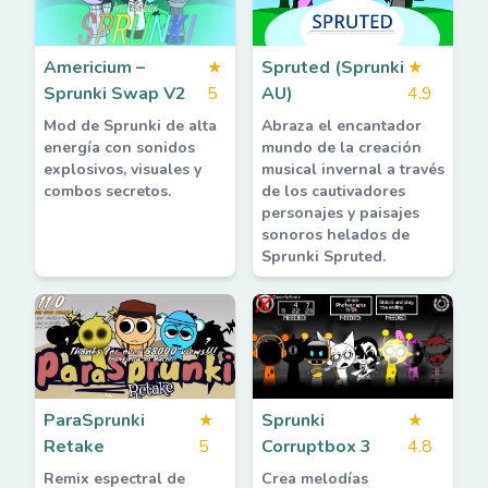
Americium –
★
Spruted (Sprunki
★
Sprunki Swap V2
5
AU)
4.9
Mod de Sprunki de alta
Abraza el encantador
energía con sonidos
mundo de la creación
explosivos, visuales y
musical invernal a través
combos secretos.
de los cautivadores
personajes y paisajes
sonoros helados de
Sprunki Spruted.
ParaSprunki
★
Sprunki
★
Retake
5
Corruptbox 3
4.8
Remix espectral de
Crea melodías