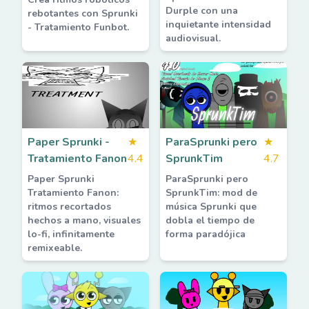
Durple con una
rebotantes con Sprunki
inquietante intensidad
- Tratamiento Funbot.
audiovisual.
Paper Sprunki -
★
ParaSprunki pero
★
Tratamiento Fanon
4.4
SprunkTim
4.7
Paper Sprunki
ParaSprunki pero
Tratamiento Fanon:
SprunkTim: mod de
ritmos recortados
música Sprunki que
hechos a mano, visuales
dobla el tiempo de
lo-fi, infinitamente
forma paradójica
remixeable.