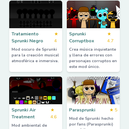
Tratamiento
★
Sprunki
★
Sprunki Negro
4
Corruptbox
4.7
Mod oscuro de Sprunki
Crea música inquietante
para la creación musical
y llena de errores con
atmosférica e inmersiva.
personajes corruptos en
este mod único.
Sprunki Air
★
Parasprunki
★
5
Treatment
4.6
Mod de Sprunki hecho
por fans (Parasprunki)
Mod ambiental de