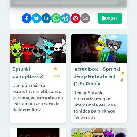
Jugar
Sprunki
★
Incredibox - Sprunki
★
Corruptbox 2
4.6
Swap Retextured
4
(1.6) Remix
Compón música
escalofriante utilizando
Remix Sprunki
personajes corruptos en
retexturizado que
esta atmósfera secuela
intercambia estilos y
de Incredibox.
sonidos para ritmos
renovados.