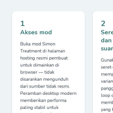
1
2
Akses mod
Sere
dan
Buka mod Simon
sua
Treatment di halaman
hosting resmi pembuat
Guna
untuk dimainkan di
seret
browser — tidak
mempo
disarankan mengunduh
varian
dari sumber tidak resmi.
pang
Peramban desktop modern
loop 
memberikan performa
memb
paling stabil untuk
yang