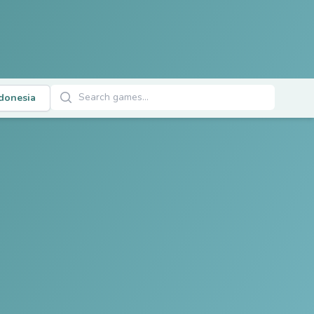
Cari Permainan
donesia