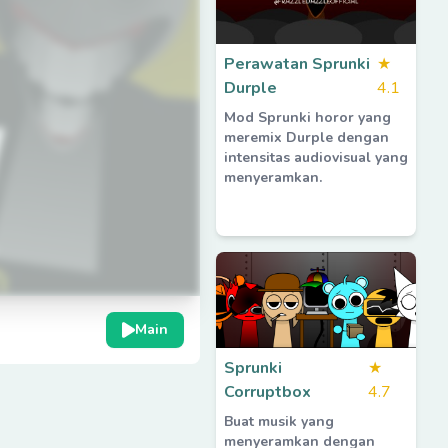
Perawatan Sprunki
★
Durple
4.1
Mod Sprunki horor yang
meremix Durple dengan
intensitas audiovisual yang
menyeramkan.
Main
Sprunki
★
Corruptbox
4.7
Buat musik yang
menyeramkan dengan