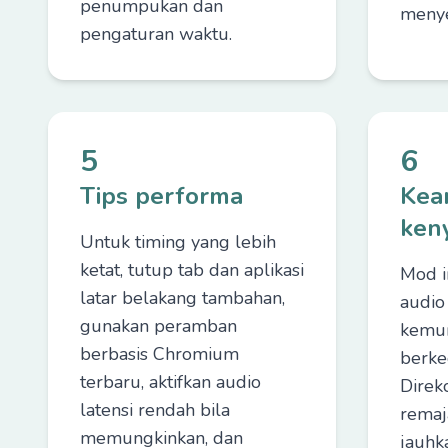
penumpukan dan
meny
pengaturan waktu.
5
6
Tips performa
Kea
ken
Untuk timing yang lebih
ketat, tutup tab dan aplikasi
Mod in
latar belakang tambahan,
audio 
gunakan peramban
kemun
berbasis Chromium
berked
terbaru, aktifkan audio
Direk
latensi rendah bila
remaja
memungkinkan, dan
jauhka