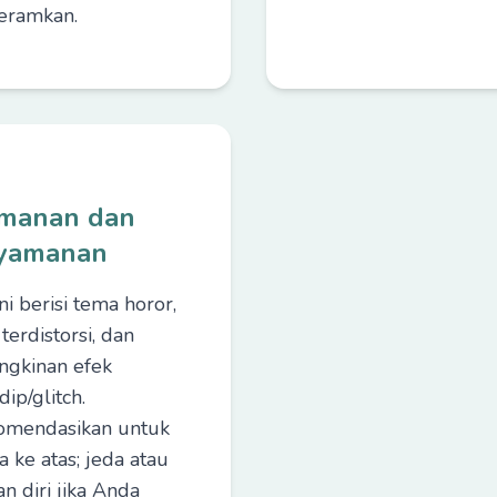
eramkan.
manan dan
yamanan
i berisi tema horor,
terdistorsi, dan
gkinan efek
ip/glitch.
omendasikan untuk
 ke atas; jeda atau
n diri jika Anda