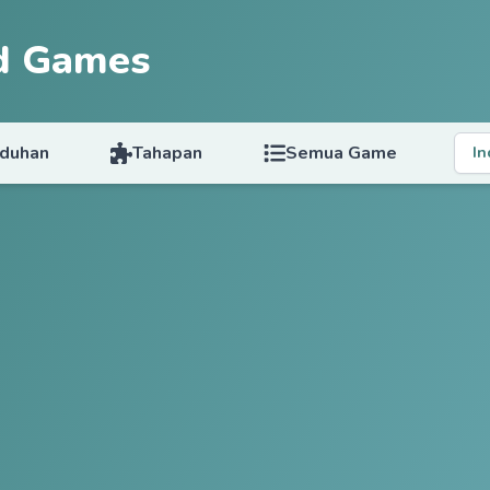
d Games
duhan
Tahapan
Semua Game
In