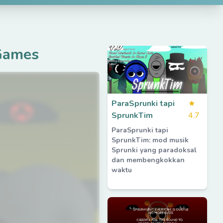
Games
ParaSprunki tapi
★
SprunkTim
4.7
ParaSprunki tapi
SprunkTim: mod musik
Sprunki yang paradoksal
dan membengkokkan
waktu