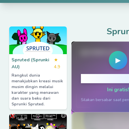
Sprun
spruted.com
▶
Spruted (Sprunki
★
AU)
4.9
Rangkul dunia
Klik untuk
menakjubkan kreasi musik
musim dingin melalui
Ini gratis!
karakter yang menawan
dan suara beku dari
Silakan bersabar saat pe
Sprunki Spruted.