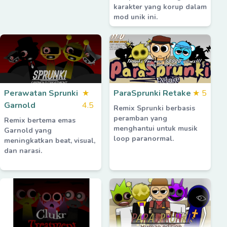
karakter yang korup dalam
mod unik ini.
Perawatan Sprunki
★
ParaSprunki Retake
★
5
Garnold
4.5
Remix Sprunki berbasis
peramban yang
Remix bertema emas
menghantui untuk musik
Garnold yang
loop paranormal.
meningkatkan beat, visual,
dan narasi.