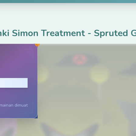
ki Simon Treatment
-
Spruted 
 Main
rmainan dimuat