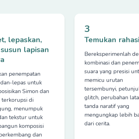
3
t, lepaskan,
Temukan rahas
 susun lapisan
Bereksperimenlah d
ra
kombinasi dan pene
suara yang presisi un
kan penempatan
memicu urutan
-dan-lepas untuk
tersembunyi, petunju
sisikan Simon dan
glitch, perubahan lata
 terkorupsi di
tanda naratif yang
gung, menumpuk
mengungkap lebih b
dan tekstur untuk
dari cerita.
angun komposisi
 berkembang dan