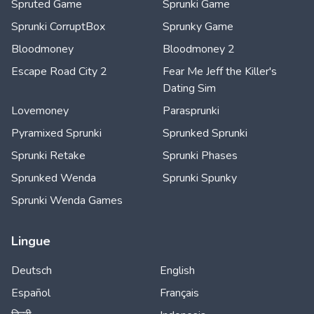
Spruted Game
Sprunki Game
Sprunki CorruptBox
Sprunky Game
Bloodmoney
Bloodmoney 2
Escape Road City 2
Fear Me Jeff the Killer's
Dating Sim
Lovemoney
Parasprunki
Pyramixed Sprunki
Sprunked Sprunki
Sprunki Retake
Sprunki Phases
Sprunked Wenda
Sprunki Spunky
Sprunki Wenda Games
Lingue
Deutsch
English
Español
Français