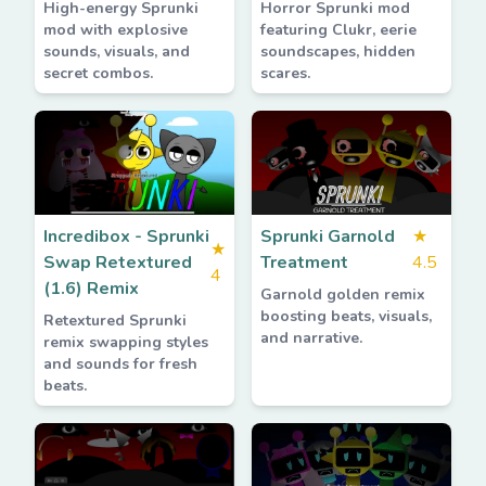
High-energy Sprunki
Horror Sprunki mod
mod with explosive
featuring Clukr, eerie
sounds, visuals, and
soundscapes, hidden
secret combos.
scares.
Incredibox - Sprunki
Sprunki Garnold
★
★
Swap Retextured
Treatment
4.5
4
(1.6) Remix
Garnold golden remix
boosting beats, visuals,
Retextured Sprunki
and narrative.
remix swapping styles
and sounds for fresh
beats.