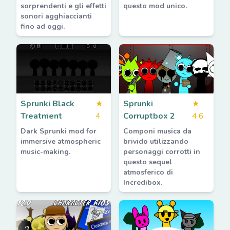
sorprendenti e gli effetti
questo mod unico.
sonori agghiaccianti
fino ad oggi.
Sprunki Black
★
Sprunki
★
Treatment
4
Corruptbox 2
4.6
Dark Sprunki mod for
Componi musica da
immersive atmospheric
brivido utilizzando
music-making.
personaggi corrotti in
questo sequel
atmosferico di
Incredibox.