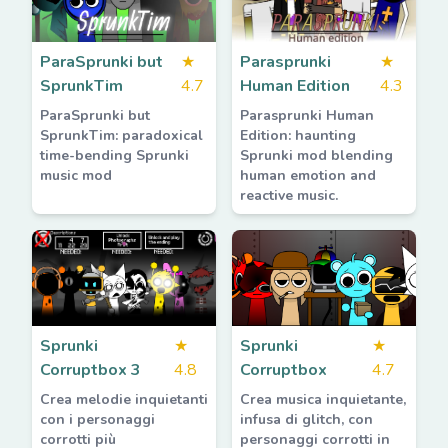
ParaSprunki but
★
Parasprunki
★
SprunkTim
4.7
Human Edition
4.3
ParaSprunki but
Parasprunki Human
SprunkTim: paradoxical
Edition: haunting
time-bending Sprunki
Sprunki mod blending
music mod
human emotion and
reactive music.
Sprunki
★
Sprunki
★
Corruptbox 3
4.8
Corruptbox
4.7
Crea melodie inquietanti
Crea musica inquietante,
con i personaggi
infusa di glitch, con
corrotti più
personaggi corrotti in