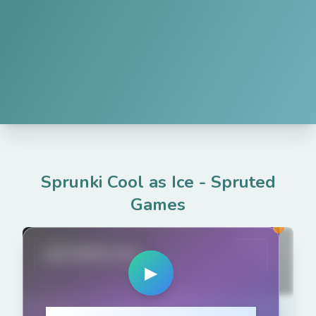
Sprunki Cool as Ice
-
Spruted
Games
spruted.com
▶