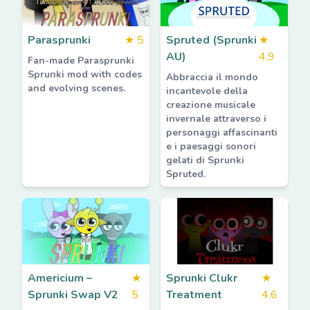
Parasprunki
★
5
Spruted (Sprunki
★
AU)
4.9
Fan-made Parasprunki
Sprunki mod with codes
Abbraccia il mondo
and evolving scenes.
incantevole della
creazione musicale
invernale attraverso i
personaggi affascinanti
e i paesaggi sonori
gelati di Sprunki
Spruted.
Americium –
★
Sprunki Clukr
★
Sprunki Swap V2
5
Treatment
4.6