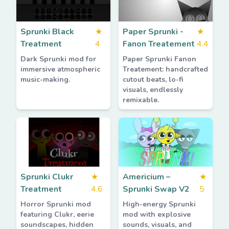
Sprunki Black
★
Paper Sprunki -
★
Treatment
4
Fanon Treatement
4.4
Dark Sprunki mod for
Paper Sprunki Fanon
immersive atmospheric
Treatement: handcrafted
music-making.
cutout beats, lo-fi
visuals, endlessly
remixable.
Sprunki Clukr
★
Americium –
★
Treatment
4.6
Sprunki Swap V2
5
Horror Sprunki mod
High-energy Sprunki
featuring Clukr, eerie
mod with explosive
soundscapes, hidden
sounds, visuals, and