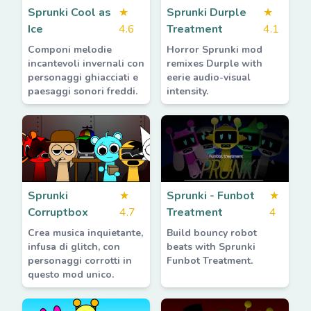
Sprunki Cool as
★
Sprunki Durple
★
Ice
4.6
Treatment
4.1
Componi melodie
Horror Sprunki mod
incantevoli invernali con
remixes Durple with
personaggi ghiacciati e
eerie audio-visual
paesaggi sonori freddi.
intensity.
Sprunki
★
Sprunki - Funbot
★
Corruptbox
4.7
Treatment
4
Crea musica inquietante,
Build bouncy robot
infusa di glitch, con
beats with Sprunki
personaggi corrotti in
Funbot Treatment.
questo mod unico.