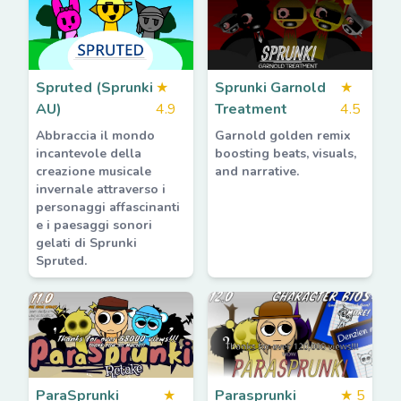
Spruted (Sprunki
★
Sprunki Garnold
★
AU)
4.9
Treatment
4.5
Abbraccia il mondo
Garnold golden remix
incantevole della
boosting beats, visuals,
creazione musicale
and narrative.
invernale attraverso i
personaggi affascinanti
e i paesaggi sonori
gelati di Sprunki
Spruted.
ParaSprunki
★
Parasprunki
★
5