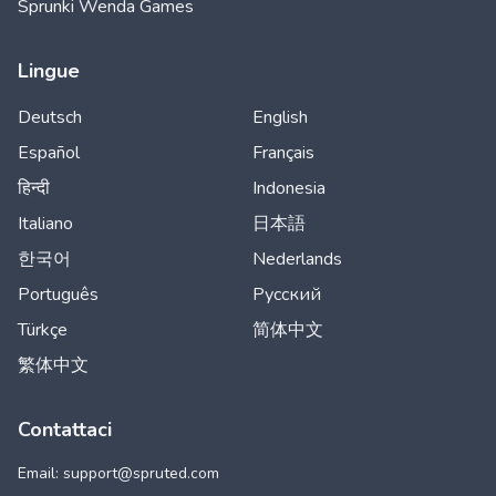
Sprunki Wenda Games
Lingue
Deutsch
English
Español
Français
हिन्दी
Indonesia
Italiano
日本語
한국어
Nederlands
Português
Русский
Türkçe
简体中文
繁体中文
Contattaci
Email: support@
spruted.com