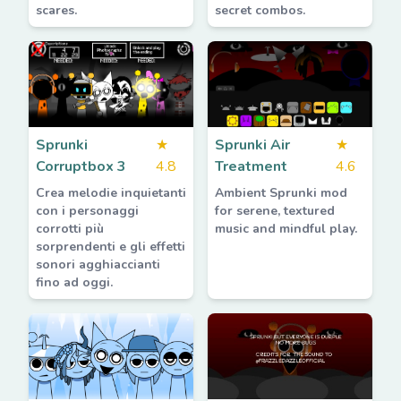
scares.
secret combos.
Sprunki
★
Sprunki Air
★
Corruptbox 3
4.8
Treatment
4.6
Crea melodie inquietanti
Ambient Sprunki mod
con i personaggi
for serene, textured
corrotti più
music and mindful play.
sorprendenti e gli effetti
sonori agghiaccianti
fino ad oggi.