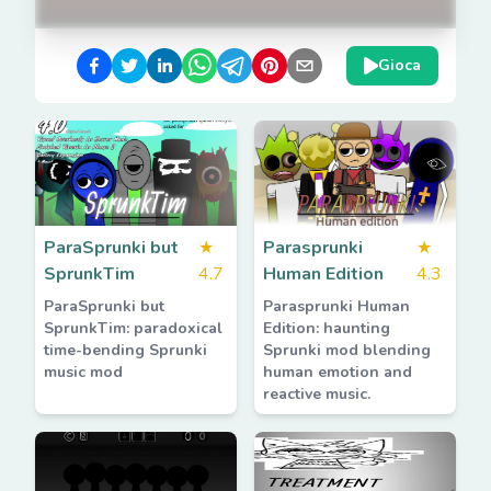
Gioca
ParaSprunki but
★
Parasprunki
★
SprunkTim
4.7
Human Edition
4.3
ParaSprunki but
Parasprunki Human
SprunkTim: paradoxical
Edition: haunting
time-bending Sprunki
Sprunki mod blending
music mod
human emotion and
reactive music.