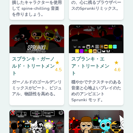
損したキャラクターを使用
の、心に残るブラウザベー
して spine-chilling 音楽
スのSprunkiリミックス。
を作りましょう。
スプランキ・ガーノ
スプランキ・エ
★
★
ルド・トリートメン
ア・トリートメン
4.5
4.6
ト
ト
ガーノルドのゴールデンリ
穏やかでテクスチャのある
ミックスがビート、ビジュ
音楽と心地よいプレイのた
アル、物語性を高める。
めのアンビエント
Sprunki モッド。