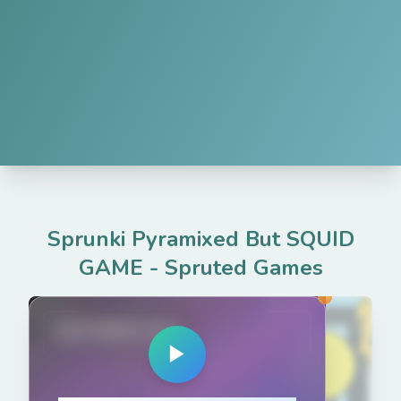
Sprunki Pyramixed But SQUID
GAME
-
Spruted Games
spruted.com
▶