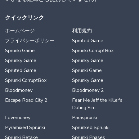
クイックリンク
ホームページ
利用規約
プライバシーポリシー
Spruted Game
Sprunki Game
Sprunki CorruptBox
Sprunky Game
Sprunky Game
Spruted Game
Sprunki Game
Sprunki CorruptBox
Sprunky Game
Bloodmoney
Bloodmoney 2
Escape Road City 2
Fear Me Jeff the Killer's
Dating Sim
Lovemoney
Parasprunki
Pyramixed Sprunki
Sprunked Sprunki
Sprunki Retake
Sprunki Phases