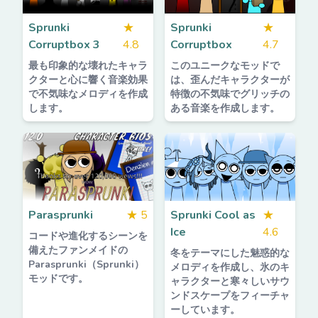
Sprunki
★
Sprunki
★
Corruptbox 3
4.8
Corruptbox
4.7
最も印象的な壊れたキャラ
このユニークなモッドで
クターと心に響く音楽効果
は、歪んだキャラクターが
で不気味なメロディを作成
特徴の不気味でグリッチの
します。
ある音楽を作成します。
Parasprunki
★
5
Sprunki Cool as
★
Ice
4.6
コードや進化するシーンを
備えたファンメイドの
冬をテーマにした魅惑的な
Parasprunki（Sprunki）
メロディを作成し、氷のキ
モッドです。
ャラクターと寒々しいサウ
ンドスケープをフィーチャ
ーしています。