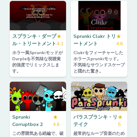
スプランキ・ダープ
★
Sprunki Clukr トリ
★
ル・トリートメント
4.1
ートメント
4.6
ホラー風Sprunkiモッドが
Clukrをフィーチャーした
Durpleを不気味な視聴覚
ホラースprunkiモッド。
的強度でリミックスしま
不気味なサウンドスケープ
す。
と隠れた驚き。
Sprunki
★
パラスプランキ・リ
★
Corruptbox 2
4.6
テイク
5
この雰囲気ある続編で、破
超常的なループ音楽のため