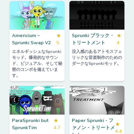
Americium –
★
Sprunki ブラック・
★
Sprunki Swap V2
5
トリートメント
4
エネルギッシュなSprunki
没入感のあるアトモスフェ
モッド。爆発的なサウン
リックな音楽制作のための
ド、ビジュアル、そして秘
ダークなSprunkiモッド。
密のコンボを備えていま
す。
ParaSprunki but
★
Paper Sprunki - フ
★
SprunkTim
4.7
ァノン・トリートメ
4.4