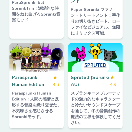
ント
ParaSprunki but
SprunkTim：逆説的な時
Paper Sprunki ファノ
間をねじ曲げるSprunki音
ン・トリートメント：手作
楽モッド
りの切り抜きビート、ロー
ファイなビジュアル、無限
にリミックス可能。
Parasprunki
★
Spruted (Sprunki
★
Human Edition
4.3
AU)
4.9
Parasprunki Human
スプランキースプルーテッ
Edition：人間の感情と反
ドの魅力的なキャラクター
応する音楽を織り交ぜた、
と冷たいサウンドスケープ
不気味さを感じさせる
を通じて、冬の音楽創作の
Sprunkiモッド。
魔法の世界を体験してくだ
さい。