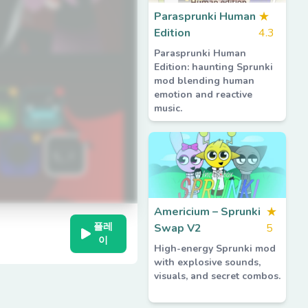
Parasprunki Human
★
Edition
4.3
Parasprunki Human
Edition: haunting Sprunki
mod blending human
emotion and reactive
music.
Americium – Sprunki
★
플레
Swap V2
5
이
High-energy Sprunki mod
with explosive sounds,
visuals, and secret combos.