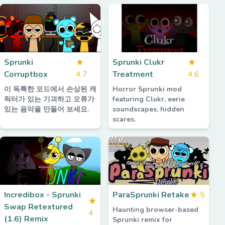
Sprunki
★
Sprunki Clukr
★
Corruptbox
4.7
Treatment
4.6
이 독특한 모드에서 손상된 캐
Horror Sprunki mod
릭터가 있는 기괴하고 오류가
featuring Clukr, eerie
있는 음악을 만들어 보세요.
soundscapes, hidden
scares.
Incredibox - Sprunki
ParaSprunki Retake
★
5
★
Swap Retextured
Haunting browser-based
4
(1.6) Remix
Sprunki remix for