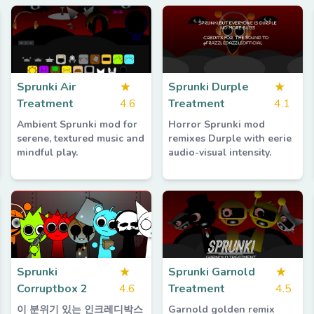
Sprunki Air
★
Sprunki Durple
★
Treatment
4.6
Treatment
4.1
Ambient Sprunki mod for
Horror Sprunki mod
serene, textured music and
remixes Durple with eerie
mindful play.
audio-visual intensity.
Sprunki
★
Sprunki Garnold
★
Corruptbox 2
4.6
Treatment
4.5
이 분위기 있는 인크레디박스
Garnold golden remix