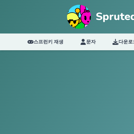
Sprute
스프런키 재생
문자
다운로