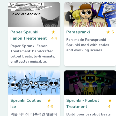
Paper Sprunki -
★
Parasprunki
★
5
Fanon Treatement
4.4
Fan-made Parasprunki
Sprunki mod with codes
Paper Sprunki Fanon
and evolving scenes.
Treatement: handcrafted
cutout beats, lo-fi visuals,
endlessly remixable.
Sprunki Cool as
★
Sprunki - Funbot
★
Ice
4.6
Treatment
4
겨울 테마의 매혹적인 멜로디
Build bouncy robot beats