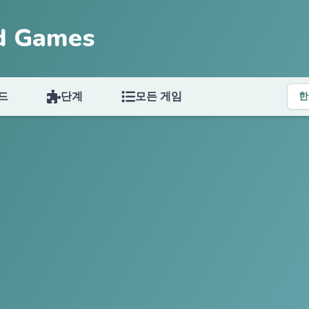
d Games
드
단계
모든 게임
한