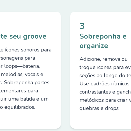
3
te seu groove
Sobreponha e
organize
te ícones sonoros para
rsonagens para
Adicione, remova ou
ar loops—bateria,
troque ícones para ev
 melodias, vocais e
seções ao longo do t
os. Sobreponha partes
Use padrões rítmicos
ementares para
contrastantes e ganc
ruir uma batida e um
melódicos para criar v
o equilibrados.
quebras e drops.