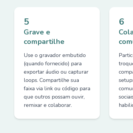
5
6
Grave e
Col
compartilhe
com
Use o gravador embutido
Partic
(quando fornecido) para
troqu
exportar áudio ou capturar
compa
loops. Compartilhe sua
setup
faixa via link ou código para
comun
que outros possam ouvir,
socia
remixar e colaborar.
habili