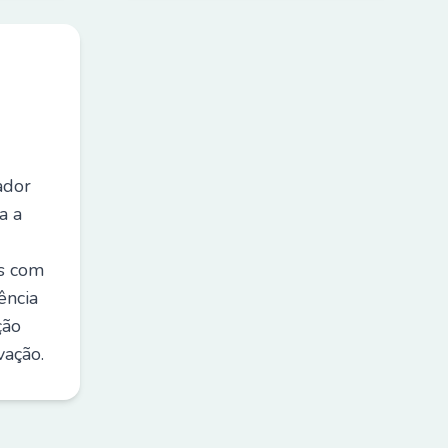
ador
a a
es com
ência
ção
vação.