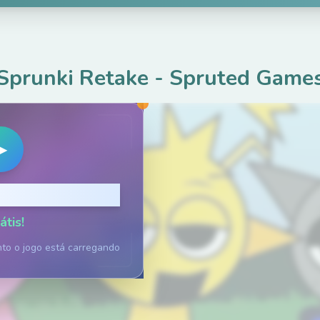
Sprunki Retake
-
Spruted Game
▶
ara Jogar
átis!
nto o jogo está carregando