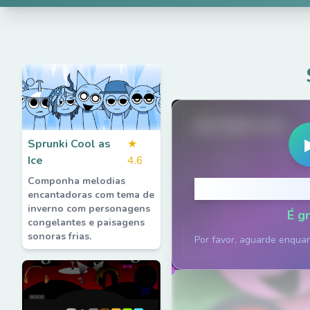
spruted.com
Sprunki Cool as
★
Ice
4.6
Componha melodias
Clique p
encantadoras com tema de
inverno com personagens
É gr
congelantes e paisagens
sonoras frias.
Por favor, aguarde enqua