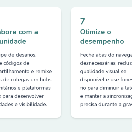
7
abore com a
Otimize o
unidade
desempenho
ipe de desafios,
Feche abas do naveg
e códigos de
desnecessárias, reduz
rtilhamento e remixe
qualidade visual se
s de colegas em hubs
disponível e use fon
itários e plataformas
fio para diminuir a lat
is para desenvolver
e manter a sincroniza
dades e visibilidade.
precisa durante a gra