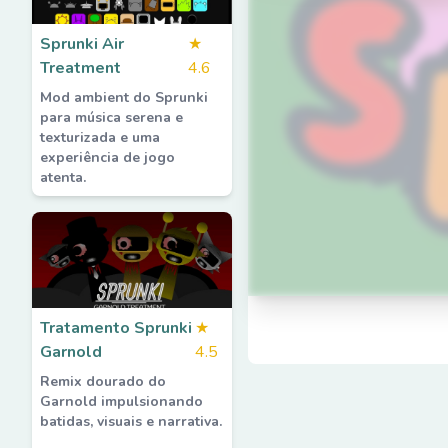
Sprunki Air
★
Treatment
4.6
Mod ambient do Sprunki
para música serena e
texturizada e uma
experiência de jogo
atenta.
Tratamento Sprunki
★
Garnold
4.5
Remix dourado do
Garnold impulsionando
batidas, visuais e narrativa.