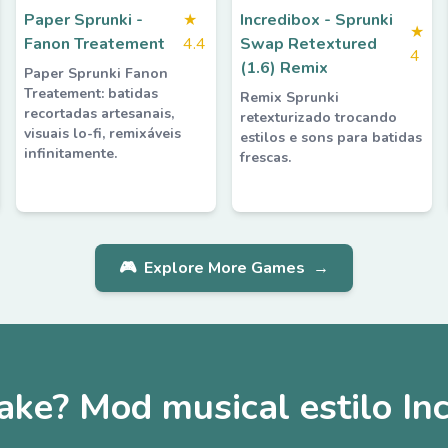
Paper Sprunki -
★
Incredibox - Sprunki
★
Fanon Treatement
4.4
Swap Retextured
4
(1.6) Remix
Paper Sprunki Fanon
Treatement: batidas
Remix Sprunki
recortadas artesanais,
retexturizado trocando
visuais lo-fi, remixáveis
estilos e sons para batidas
infinitamente.
frescas.
🎮
Explore More Games
→
ke? Mod musical estilo Inc