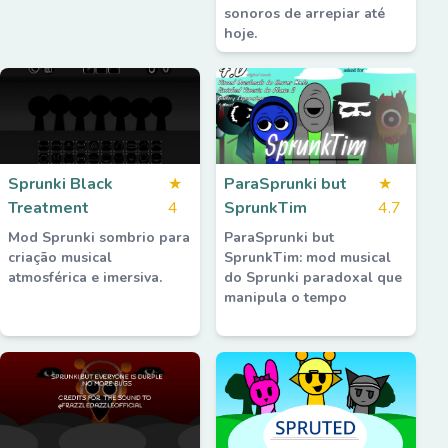
sonoros de arrepiar até
hoje.
Sprunki Black
★
ParaSprunki but
★
Treatment
4
SprunkTim
4.7
Mod Sprunki sombrio para
ParaSprunki but
criação musical
SprunkTim: mod musical
atmosférica e imersiva.
do Sprunki paradoxal que
manipula o tempo