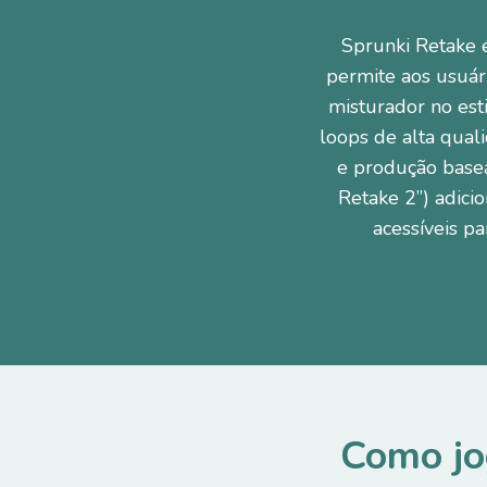
Sprunki Retake é
permite aos usuár
misturador no est
loops de alta quali
e produção basea
Retake 2”) adici
acessíveis pa
Como jo