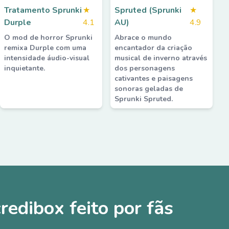
Tratamento Sprunki
★
Spruted (Sprunki
★
Durple
4.1
AU)
4.9
O mod de horror Sprunki
Abrace o mundo
remixa Durple com uma
encantador da criação
intensidade áudio-visual
musical de inverno através
inquietante.
dos personagens
cativantes e paisagens
sonoras geladas de
Sprunki Spruted.
redibox feito por fãs