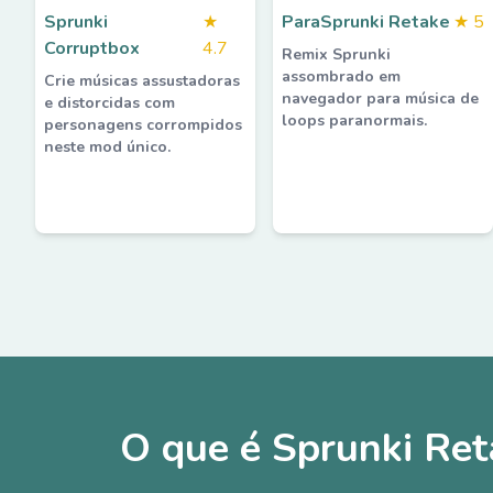
Sprunki
★
ParaSprunki Retake
★
5
Corruptbox
4.7
Remix Sprunki
assombrado em
Crie músicas assustadoras
navegador para música de
e distorcidas com
loops paranormais.
personagens corrompidos
neste mod único.
O que é Sprunki Reta