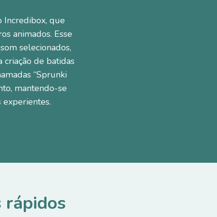
o Incredibox, que
ros animados. Esse
 som selecionados,
a criação de batidas
chamadas “Sprunki
ento, mantendo-se
s experientes.
 rápidos