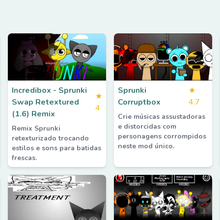
Incredibox - Sprunki
Sprunki
★
★
Swap Retextured
Corruptbox
4.7
4
(1.6) Remix
Crie músicas assustadoras
e distorcidas com
Remix Sprunki
personagens corrompidos
retexturizado trocando
neste mod único.
estilos e sons para batidas
frescas.