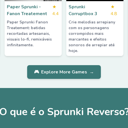
Paper Sprunki -
★
Sprunki
★
Fanon Treatement
4.4
Corruptbox 3
4.8
Paper Sprunki Fanon
Crie melodias arrepiany
Treatement: batidas
com os personagens
recortadas artesanais,
corrompidos mais
visuais lo-fi, remixáveis
marcantes e efeitos
infinitamente.
sonoros de arrepiar até
hoje.
🎮
Explore More Games
→
O que é o Sprunki Reverso