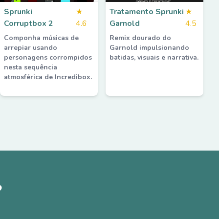
Sprunki
★
Tratamento Sprunki
★
Corruptbox 2
4.6
Garnold
4.5
Componha músicas de
Remix dourado do
arrepiar usando
Garnold impulsionando
personagens corrompidos
batidas, visuais e narrativa.
nesta sequência
atmosférica de Incredibox.
?