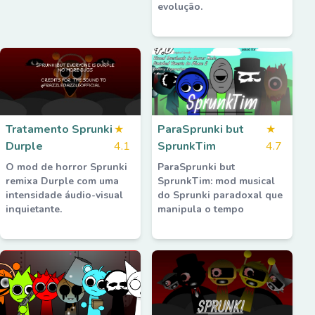
evolução.
Tratamento Sprunki
★
ParaSprunki but
★
Durple
4.1
SprunkTim
4.7
O mod de horror Sprunki
ParaSprunki but
remixa Durple com uma
SprunkTim: mod musical
intensidade áudio-visual
do Sprunki paradoxal que
inquietante.
manipula o tempo