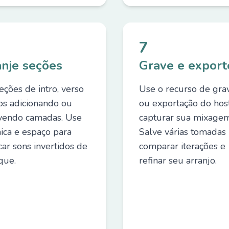
7
anje seções
Grave e export
eções de intro, verso
Use o recurso de gra
ps adicionando ou
ou exportação do hos
endo camadas. Use
capturar sua mixagem
ica e espaço para
Salve várias tomadas
car sons invertidos de
comparar iterações e
que.
refinar seu arranjo.