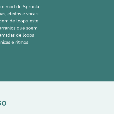
 um mod de Sprunki
s, efeitos e vocais
agem de loops, este
r arranjos que soem
 camadas de loops
nicas e ritmos
so