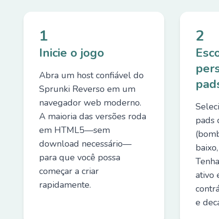
1
2
Inicie o jogo
Esc
per
Abra um host confiável do
pad
Sprunki Reverso em um
navegador web moderno.
Selec
A maioria das versões roda
pads 
em HTML5—sem
(bombo
download necessário—
baixo,
para que você possa
Tenha
começar a criar
ativo
rapidamente.
contr
e dec