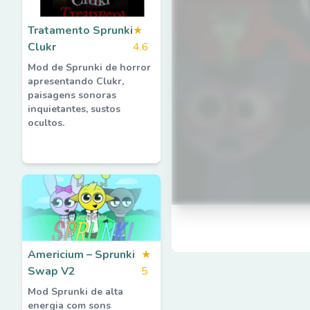
Tratamento Sprunki
★
Clukr
4.6
Mod de Sprunki de horror
apresentando Clukr,
paisagens sonoras
inquietantes, sustos
ocultos.
Americium – Sprunki
★
Swap V2
5
Mod Sprunki de alta
energia com sons