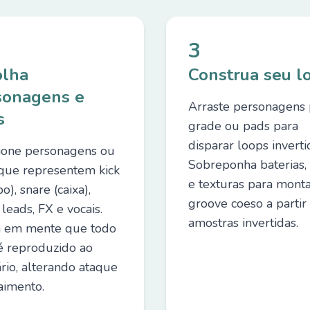
3
olha
Construa seu l
sonagens e
Arraste personagens 
s
grade ou pads para
disparar loops inverti
ione personagens ou
Sobreponha baterias,
que representem kick
e texturas para mont
), snare (caixa),
groove coeso a partir
 leads, FX e vocais.
amostras invertidas.
 em mente que todo
 é reproduzido ao
ário, alterando ataque
aimento.