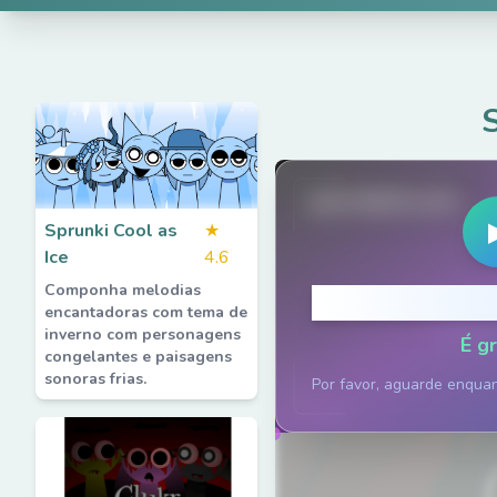
spruted.com
Sprunki Cool as
★
Ice
4.6
Componha melodias
Clique p
encantadoras com tema de
inverno com personagens
É gr
congelantes e paisagens
sonoras frias.
Por favor, aguarde enqua