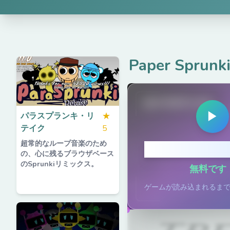
Paper Spr
spruted.com
▶
パラスプランキ・リ
★
テイク
5
超常的なループ音楽のため
クリックし
の、心に残るブラウザベース
のSprunkiリミックス。
無料です
ゲームが読み込まれるま