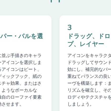
3
ーパー・パルを選
ドラッグ、ドロ
プ、レイヤー
に並ぶ手描きのキャラ
アイコンをキャラク
ーアイコンを選択しま
ドラッグしてサウン
各アイコンはビート、
効にし、補完的なパ
ディックフック、紙の
重ねてバランスの良
スチャ効果、またはさ
ーヴを構築します：
くようなボーカルな
リズムを確立し、そ
独自のローファイ要素
ロディやテクスチャ
動させます。
しましょう。