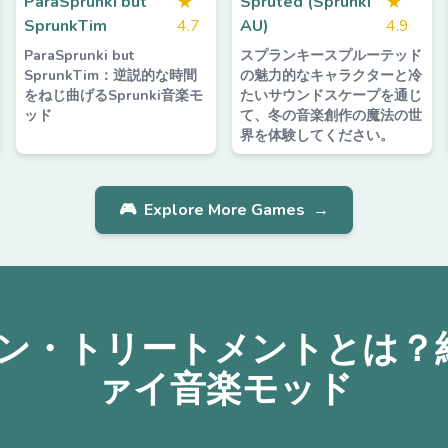
ParaSprunki but
★
Spruted (Sprunki
★
SprunkTim
4.7
AU)
4.9
ParaSprunki but
スプランキースプルーテッド
SprunkTim：逆説的な時間
の魅力的なキャラクターと冷
をねじ曲げるSprunki音楽モ
たいサウンドスケープを通じ
ッド
て、冬の音楽創作の魔法の世
界を体験してください。
🎮
Explore More Games
→
 - ファノン・トリートメント
ァイ音楽モッド