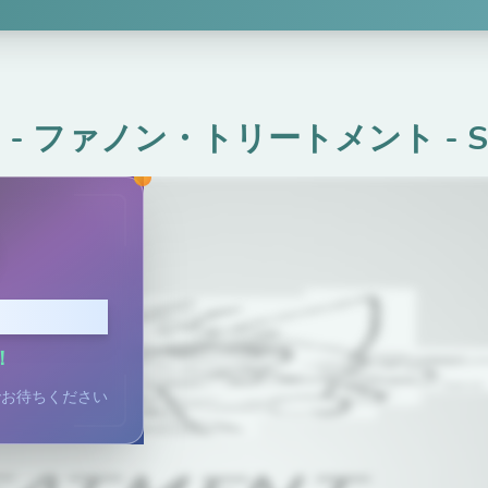
unki - ファノン・トリートメント
-
S
てプレイ
！
でお待ちください