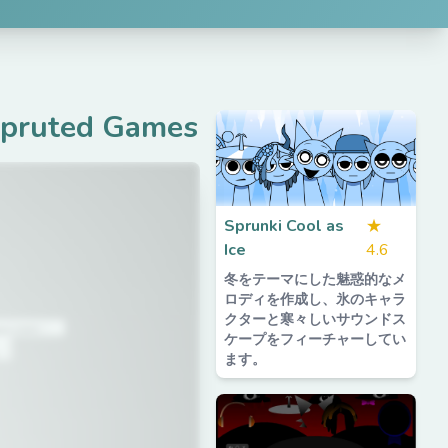
pruted Games
Sprunki Cool as
★
Ice
4.6
冬をテーマにした魅惑的なメ
ロディを作成し、氷のキャラ
クターと寒々しいサウンドス
ケープをフィーチャーしてい
ます。