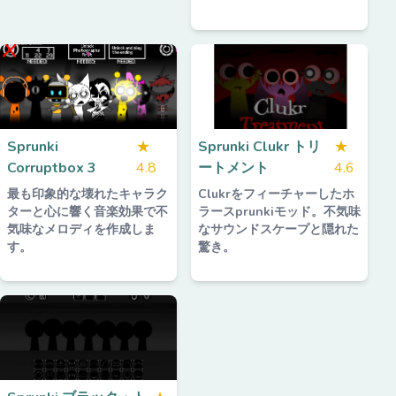
Sprunki
★
Sprunki Clukr トリ
★
Corruptbox 3
4.8
ートメント
4.6
最も印象的な壊れたキャラク
Clukrをフィーチャーしたホ
ターと心に響く音楽効果で不
ラースprunkiモッド。不気味
気味なメロディを作成しま
なサウンドスケープと隠れた
す。
驚き。