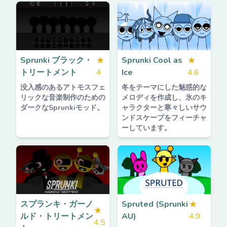
Sprunki ブラック・
★
Sprunki Cool as
★
トリートメント
4
Ice
4.6
没入感のあるアトモスフェ
冬をテーマにした魅惑的な
リックな音楽制作のための
メロディを作成し、氷のキ
ダークなSprunkiモッド。
ャラクターと寒々しいサウ
ンドスケープをフィーチャ
ーしています。
スプランキ・ガーノ
Spruted (Sprunki
★
★
ルド・トリートメン
AU)
4.9
4.5