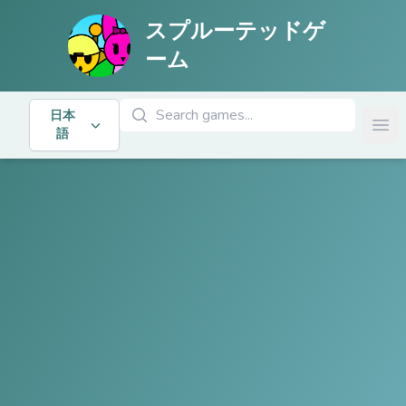
スプルーテッドゲ
ーム
ゲームを検索
日本
Ope
語