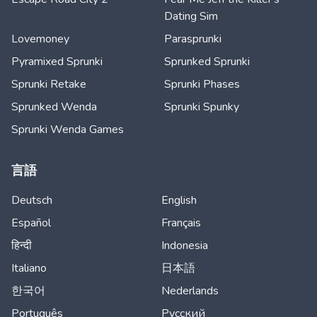
Dating Sim
Lovemoney
Parasprunki
Pyramixed Sprunki
Sprunked Sprunki
Sprunki Retake
Sprunki Phases
Sprunked Wenda
Sprunki Spunky
Sprunki Wenda Games
言語
Deutsch
English
Español
Français
हिन्दी
Indonesia
Italiano
日本語
한국어
Nederlands
Português
Русский