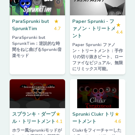
ParaSprunki but
★
Paper Sprunki - フ
★
SprunkTim
4.7
ァノン・トリートメ
4.4
ント
ParaSprunki but
SprunkTim：逆説的な時
Paper Sprunki ファノ
間をねじ曲げるSprunki音
ン・トリートメント：手作
楽モッド
りの切り抜きビート、ロー
ファイなビジュアル、無限
にリミックス可能。
スプランキ・ダープ
★
Sprunki Clukr トリ
★
ル・トリートメント
4.1
ートメント
4.6
ホラー風Sprunkiモッドが
Clukrをフィーチャーした