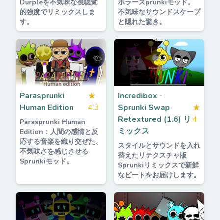
Durpleを不気味な視聴覚
ホラースprunkiモッド。
的強度でリミックスしま
不気味なサウンドスケープ
す。
と隠れた驚き。
Parasprunki
★
Incredibox -
Human Edition
4.3
Sprunki Swap
★
Retextured (1.6) リ
4
Parasprunki Human
ミックス
Edition：人間の感情と反
応する音楽を織り交ぜた、
スタイルとサウンドを入れ
不気味さを感じさせる
替えたリテクスチャ版
Sprunkiモッド。
Sprunkiリミックスで新鮮
なビートをお届けします。