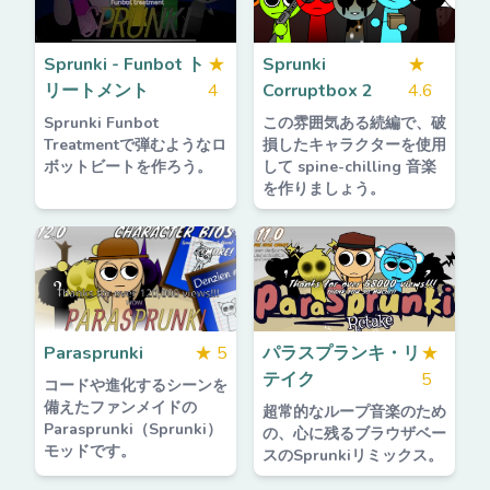
Sprunki - Funbot ト
★
Sprunki
★
リートメント
4
Corruptbox 2
4.6
Sprunki Funbot
この雰囲気ある続編で、破
Treatmentで弾むようなロ
損したキャラクターを使用
ボットビートを作ろう。
して spine-chilling 音楽
を作りましょう。
Parasprunki
★
5
パラスプランキ・リ
★
テイク
5
コードや進化するシーンを
備えたファンメイドの
超常的なループ音楽のため
Parasprunki（Sprunki）
の、心に残るブラウザベー
モッドです。
スのSprunkiリミックス。