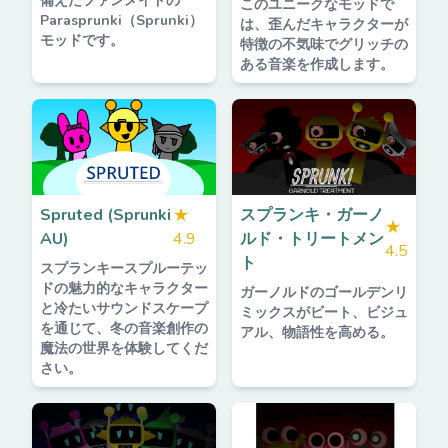
備えたファンメイドの
このユニークなモッドで
Parasprunki（Sprunki）
は、歪んだキャラクターが
モッドです。
特徴の不気味でグリッチの
ある音楽を作成します。
Spruted (Sprunki
★
スプランキ・ガーノ
★
AU)
4.9
ルド・トリートメン
4.5
ト
スプランキースプルーテッ
ドの魅力的なキャラクター
ガーノルドのゴールデンリ
と冷たいサウンドスケープ
ミックスがビート、ビジュ
を通じて、冬の音楽創作の
アル、物語性を高める。
魔法の世界を体験してくだ
さい。