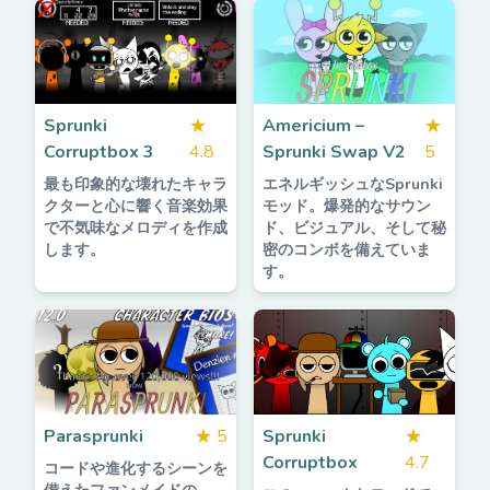
Sprunki
★
Americium –
★
Corruptbox 3
4.8
Sprunki Swap V2
5
最も印象的な壊れたキャラ
エネルギッシュなSprunki
クターと心に響く音楽効果
モッド。爆発的なサウン
で不気味なメロディを作成
ド、ビジュアル、そして秘
します。
密のコンボを備えていま
す。
Parasprunki
★
5
Sprunki
★
Corruptbox
4.7
コードや進化するシーンを