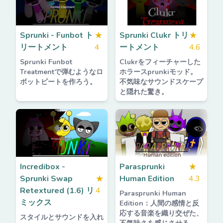
Sprunki - Funbot ト
★
Sprunki Clukr トリ
★
リートメント
4
ートメント
4.6
Sprunki Funbot
Clukrをフィーチャーした
Treatmentで弾むようなロ
ホラースprunkiモッド。
ボットビートを作ろう。
不気味なサウンドスケープ
と隠れた驚き。
Incredibox -
Parasprunki
★
Sprunki Swap
★
Human Edition
4.3
Retextured (1.6) リ
4
Parasprunki Human
ミックス
Edition：人間の感情と反
応する音楽を織り交ぜた、
スタイルとサウンドを入れ