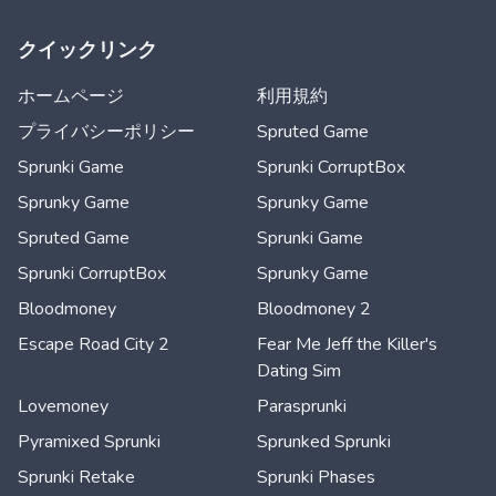
クイックリンク
ホームページ
利用規約
プライバシーポリシー
Spruted Game
Sprunki Game
Sprunki CorruptBox
Sprunky Game
Sprunky Game
Spruted Game
Sprunki Game
Sprunki CorruptBox
Sprunky Game
Bloodmoney
Bloodmoney 2
Escape Road City 2
Fear Me Jeff the Killer's
Dating Sim
Lovemoney
Parasprunki
Pyramixed Sprunki
Sprunked Sprunki
Sprunki Retake
Sprunki Phases