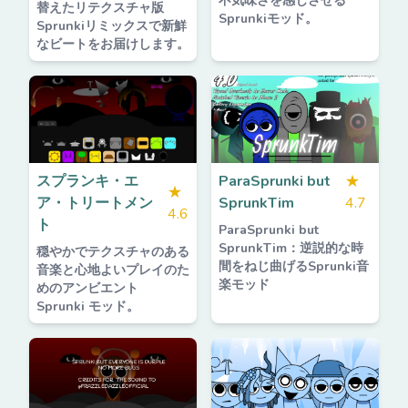
不気味さを感じさせる
替えたリテクスチャ版
Sprunkiモッド。
Sprunkiリミックスで新鮮
なビートをお届けします。
スプランキ・エ
ParaSprunki but
★
★
ア・トリートメン
SprunkTim
4.7
4.6
ト
ParaSprunki but
SprunkTim：逆説的な時
穏やかでテクスチャのある
間をねじ曲げるSprunki音
音楽と心地よいプレイのた
楽モッド
めのアンビエント
Sprunki モッド。