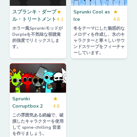
スプランキ・ダープ
★
Sprunki Cool as
★
ル・トリートメント
4.1
Ice
4.6
ホラー風Sprunkiモッドが
冬をテーマにした魅惑的な
Durpleを不気味な視聴覚
メロディを作成し、氷のキ
的強度でリミックスしま
ャラクターと寒々しいサウ
す。
ンドスケープをフィーチャ
ーしています。
Sprunki
★
Corruptbox 2
4.6
この雰囲気ある続編で、破
損したキャラクターを使用
して spine-chilling 音楽
を作りましょう。