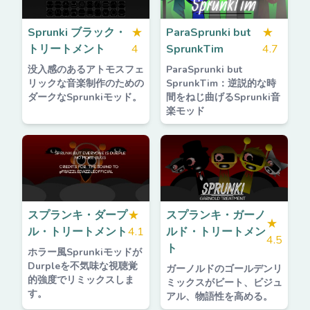
Sprunki ブラック・
★
ParaSprunki but
★
トリートメント
4
SprunkTim
4.7
没入感のあるアトモスフェ
ParaSprunki but
リックな音楽制作のための
SprunkTim：逆説的な時
ダークなSprunkiモッド。
間をねじ曲げるSprunki音
楽モッド
スプランキ・ダープ
★
スプランキ・ガーノ
★
ル・トリートメント
4.1
ルド・トリートメン
4.5
ト
ホラー風Sprunkiモッドが
Durpleを不気味な視聴覚
ガーノルドのゴールデンリ
的強度でリミックスしま
ミックスがビート、ビジュ
す。
アル、物語性を高める。