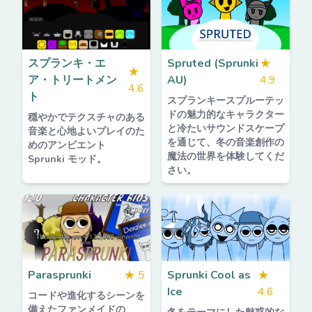
スプランキ・エ
Spruted (Sprunki
★
★
ア・トリートメン
AU)
4.9
4.6
ト
スプランキースプルーテッ
ドの魅力的なキャラクター
穏やかでテクスチャのある
と冷たいサウンドスケープ
音楽と心地よいプレイのた
を通じて、冬の音楽創作の
めのアンビエント
魔法の世界を体験してくだ
Sprunki モッド。
さい。
Parasprunki
★
5
Sprunki Cool as
★
Ice
4.6
コードや進化するシーンを
備えたファンメイドの