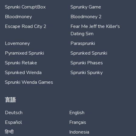
Sprunki CorruptBox
Sprunky Game
Bloodmoney
Bloodmoney 2
Escape Road City 2
Fear Me Jeff the Killer's
Dating Sim
Lovemoney
Parasprunki
Pyramixed Sprunki
Sprunked Sprunki
Sprunki Retake
Sprunki Phases
Sprunked Wenda
Sprunki Spunky
Sprunki Wenda Games
言語
Deutsch
English
Español
Français
हिन्दी
Indonesia