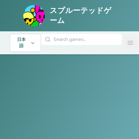
スプルーテッドゲ
ーム
ゲームを検索
日本
Ope
語