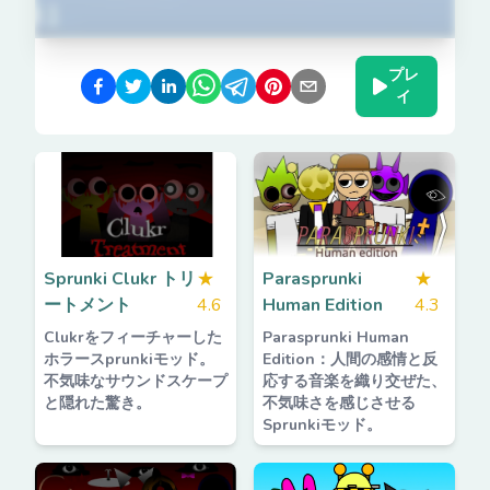
プレ
イ
Sprunki Clukr トリ
★
Parasprunki
★
ートメント
4.6
Human Edition
4.3
Clukrをフィーチャーした
Parasprunki Human
ホラースprunkiモッド。
Edition：人間の感情と反
不気味なサウンドスケープ
応する音楽を織り交ぜた、
と隠れた驚き。
不気味さを感じさせる
Sprunkiモッド。