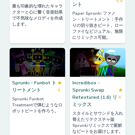
4.4
ント
最も印象的な壊れたキャラ
クターと心に響く音楽効果
Paper Sprunki ファノ
で不気味なメロディを作成
ン・トリートメント：手作
します。
りの切り抜きビート、ロー
ファイなビジュアル、無限
にリミックス可能。
Sprunki - Funbot ト
★
Incredibox -
リートメント
4
Sprunki Swap
★
Retextured (1.6) リ
4
Sprunki Funbot
ミックス
Treatmentで弾むようなロ
ボットビートを作ろう。
スタイルとサウンドを入れ
替えたリテクスチャ版
Sprunkiリミックスで新鮮
なビートをお届けします。