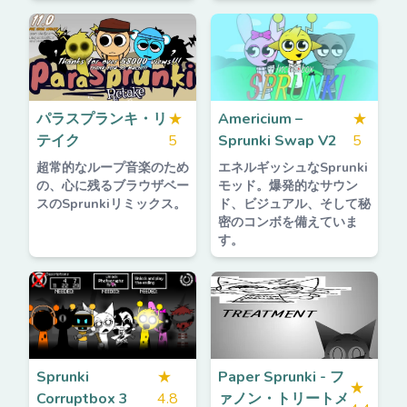
パラスプランキ・リ
★
Americium –
★
テイク
5
Sprunki Swap V2
5
超常的なループ音楽のため
エネルギッシュなSprunki
の、心に残るブラウザベー
モッド。爆発的なサウン
スのSprunkiリミックス。
ド、ビジュアル、そして秘
密のコンボを備えていま
す。
Sprunki
★
Paper Sprunki - フ
★
Corruptbox 3
4.8
ァノン・トリートメ