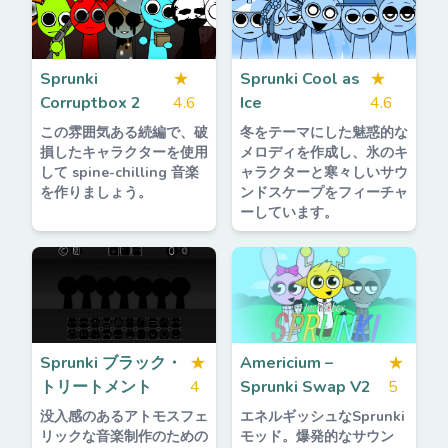
Sprunki
★
Sprunki Cool as
★
Corruptbox 2
4.6
Ice
4.6
この雰囲気ある続編で、破
冬をテーマにした魅惑的な
損したキャラクターを使用
メロディを作成し、氷のキ
して spine-chilling 音楽
ャラクターと寒々しいサウ
を作りましょう。
ンドスケープをフィーチャ
ーしています。
Sprunki ブラック・
★
Americium –
★
トリートメント
4
Sprunki Swap V2
5
没入感のあるアトモスフェ
エネルギッシュなSprunki
リックな音楽制作のための
モッド。爆発的なサウン