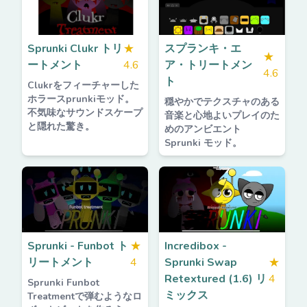
Sprunki Clukr トリ
★
スプランキ・エ
★
ートメント
4.6
ア・トリートメン
4.6
ト
Clukrをフィーチャーした
ホラースprunkiモッド。
穏やかでテクスチャのある
不気味なサウンドスケープ
音楽と心地よいプレイのた
と隠れた驚き。
めのアンビエント
Sprunki モッド。
Sprunki - Funbot ト
★
Incredibox -
リートメント
4
Sprunki Swap
★
Retextured (1.6) リ
4
Sprunki Funbot
ミックス
Treatmentで弾むようなロ