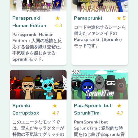
Parasprunki
★
Parasprunki
★
5
Human Edition
4.3
コードや進化するシーンを
備えたファンメイドの
Parasprunki Human
Parasprunki（Sprunki）
Edition：人間の感情と反
モッドです。
応する音楽を織り交ぜた、
不気味さを感じさせる
Sprunkiモッド。
Sprunki
★
ParaSprunki but
★
Corruptbox
4.7
SprunkTim
4.7
このユニークなモッドで
ParaSprunki but
は、歪んだキャラクターが
SprunkTim：逆説的な時
特徴の不気味でグリッチの
間をねじ曲げるSprunki音