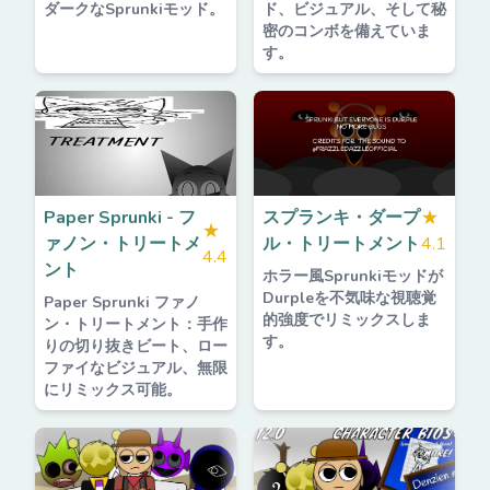
ダークなSprunkiモッド。
ド、ビジュアル、そして秘
密のコンボを備えていま
す。
Paper Sprunki - フ
スプランキ・ダープ
★
★
ァノン・トリートメ
ル・トリートメント
4.1
4.4
ント
ホラー風Sprunkiモッドが
Durpleを不気味な視聴覚
Paper Sprunki ファノ
的強度でリミックスしま
ン・トリートメント：手作
す。
りの切り抜きビート、ロー
ファイなビジュアル、無限
にリミックス可能。