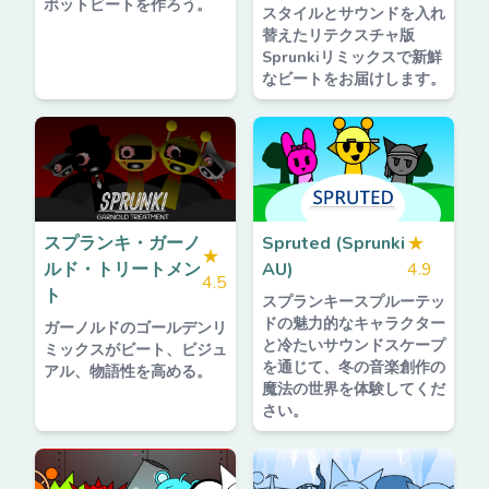
ボットビートを作ろう。
スタイルとサウンドを入れ
替えたリテクスチャ版
Sprunkiリミックスで新鮮
なビートをお届けします。
スプランキ・ガーノ
Spruted (Sprunki
★
★
ルド・トリートメン
AU)
4.9
4.5
ト
スプランキースプルーテッ
ドの魅力的なキャラクター
ガーノルドのゴールデンリ
と冷たいサウンドスケープ
ミックスがビート、ビジュ
を通じて、冬の音楽創作の
アル、物語性を高める。
魔法の世界を体験してくだ
さい。