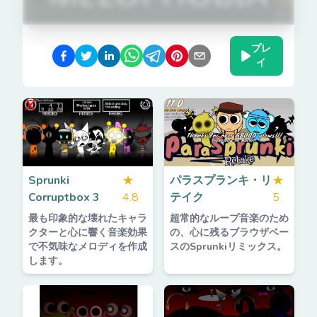
プレ
イ
Sprunki
★
パラスプランキ・リ
★
Corruptbox 3
4.8
テイク
5
最も印象的な壊れたキャラ
超常的なループ音楽のため
クターと心に響く音楽効果
の、心に残るブラウザベー
で不気味なメロディを作成
スのSprunkiリミックス。
します。