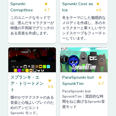
Sprunki
★
Sprunki Cool as
★
Corruptbox
4.7
Ice
4.6
このユニークなモッドで
冬をテーマにした魅惑的な
は、歪んだキャラクターが
メロディを作成し、氷のキ
特徴の不気味でグリッチの
ャラクターと寒々しいサウ
ある音楽を作成します。
ンドスケープをフィーチャ
ーしています。
スプランキ・エ
ParaSprunki but
★
★
ア・トリートメン
SprunkTim
4.7
4.6
ト
ParaSprunki but
SprunkTim：逆説的な時
穏やかでテクスチャのある
間をねじ曲げるSprunki音
音楽と心地よいプレイのた
楽モッド
めのアンビエント
Sprunki モッド。