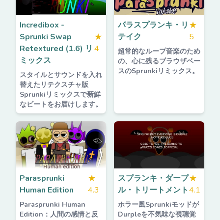
Incredibox -
パラスプランキ・リ
★
Sprunki Swap
★
テイク
5
Retextured (1.6) リ
4
超常的なループ音楽のため
ミックス
の、心に残るブラウザベー
スのSprunkiリミックス。
スタイルとサウンドを入れ
替えたリテクスチャ版
Sprunkiリミックスで新鮮
なビートをお届けします。
Parasprunki
★
スプランキ・ダープ
★
Human Edition
4.3
ル・トリートメント
4.1
Parasprunki Human
ホラー風Sprunkiモッドが
Edition：人間の感情と反
Durpleを不気味な視聴覚