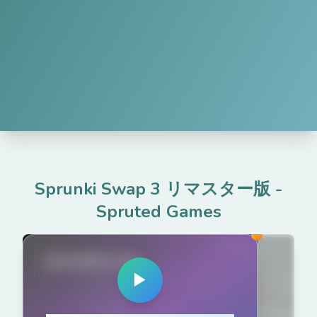
Sprunki Swap 3 リマスター版
-
Spruted Games
spruted.com
▶