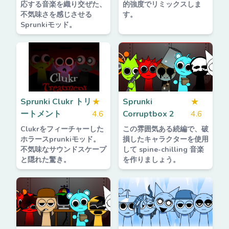
応する音楽を織り交ぜた、
的強度でリミックスしま
不気味さを感じさせる
す。
Sprunkiモッド。
Sprunki Clukr トリ
★
Sprunki
★
ートメント
4.6
Corruptbox 2
4.6
Clukrをフィーチャーした
この雰囲気ある続編で、破
ホラースprunkiモッド。
損したキャラクターを使用
不気味なサウンドスケープ
して spine-chilling 音楽
と隠れた驚き。
を作りましょう。