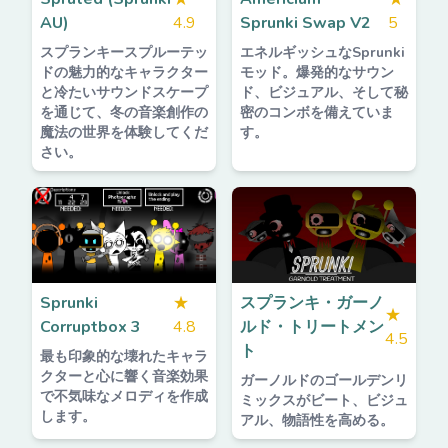
AU)
4.9
Sprunki Swap V2
5
スプランキースプルーテッ
エネルギッシュなSprunki
ドの魅力的なキャラクター
モッド。爆発的なサウン
と冷たいサウンドスケープ
ド、ビジュアル、そして秘
を通じて、冬の音楽創作の
密のコンボを備えていま
魔法の世界を体験してくだ
す。
さい。
Sprunki
★
スプランキ・ガーノ
★
Corruptbox 3
4.8
ルド・トリートメン
4.5
ト
最も印象的な壊れたキャラ
クターと心に響く音楽効果
ガーノルドのゴールデンリ
で不気味なメロディを作成
ミックスがビート、ビジュ
します。
アル、物語性を高める。