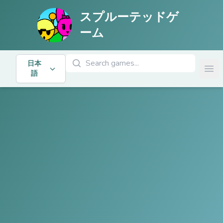
スプルーテッドゲ
ーム
ゲームを検索
日本
Ope
語