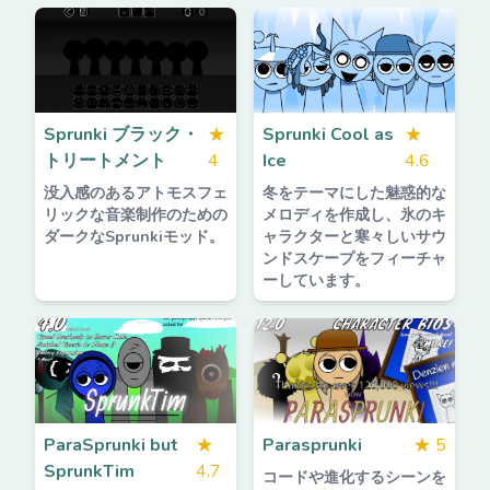
Sprunki ブラック・
★
Sprunki Cool as
★
トリートメント
4
Ice
4.6
没入感のあるアトモスフェ
冬をテーマにした魅惑的な
リックな音楽制作のための
メロディを作成し、氷のキ
ダークなSprunkiモッド。
ャラクターと寒々しいサウ
ンドスケープをフィーチャ
ーしています。
ParaSprunki but
★
Parasprunki
★
5
SprunkTim
4.7
コードや進化するシーンを