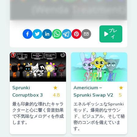
プレ
イ
Sprunki
★
Americium –
★
Corruptbox 3
4.8
Sprunki Swap V2
5
最も印象的な壊れたキャラ
エネルギッシュなSprunki
クターと心に響く音楽効果
モッド。爆発的なサウン
で不気味なメロディを作成
ド、ビジュアル、そして秘
します。
密のコンボを備えていま
す。