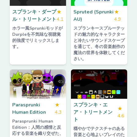
スプランキ・ダープ
★
Spruted (Sprunki
★
ル・トリートメント
4.1
AU)
4.9
ホラー風Sprunkiモッドが
スプランキースプルーテッ
Durpleを不気味な視聴覚
ドの魅力的なキャラクター
的強度でリミックスしま
と冷たいサウンドスケープ
す。
を通じて、冬の音楽創作の
魔法の世界を体験してくだ
さい。
Parasprunki
★
スプランキ・エ
★
Human Edition
4.3
ア・トリートメン
4.6
ト
Parasprunki Human
Edition：人間の感情と反
穏やかでテクスチャのある
応する音楽を織り交ぜた、
音楽と心地よいプレイのた