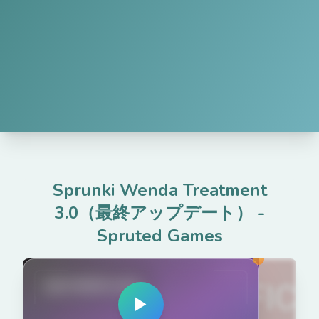
Sprunki Wenda Treatment
3.0（最終アップデート）
-
Spruted Games
spruted.com
▶