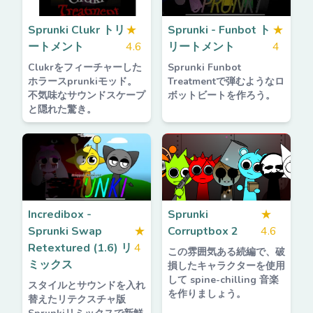
Sprunki Clukr トリ
★
Sprunki - Funbot ト
★
ートメント
4.6
リートメント
4
Clukrをフィーチャーした
Sprunki Funbot
ホラースprunkiモッド。
Treatmentで弾むようなロ
不気味なサウンドスケープ
ボットビートを作ろう。
と隠れた驚き。
Incredibox -
Sprunki
★
Sprunki Swap
★
Corruptbox 2
4.6
Retextured (1.6) リ
4
この雰囲気ある続編で、破
ミックス
損したキャラクターを使用
して spine-chilling 音楽
スタイルとサウンドを入れ
を作りましょう。
替えたリテクスチャ版